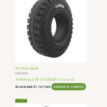
Vista rápida
Industrial
Trelleborg 6.50-10/5.00 BR T-Force 2C
El
El
AÑADIR AL CARRITO
$
1.410.000
$
1.127.900
precio
precio
original
actual
era:
es:
¡Oferta!
$1.410.000.
$1.127.900.