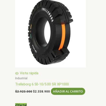
Vista rápida
Industrial
Trelleborg 6.50-10/5.00 SR XP1000
El
El
AÑADIR AL CARRITO
$
2.923.000
$
2.338.900
precio
precio
original
actual
era:
es:
¡Oferta!