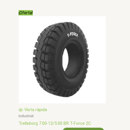
original
actual
era:
es:
¡Oferta!
$0.
$0.
Vista rápida
Industrial
Trelleborg 7.00-12/5.00 BR T-Force 2C