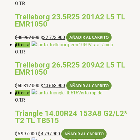
O.T.R
Trelleborg 23.5R25 201A2 L5 TL
EMR1050
El
El
$
40.967.000
$
32.773.900
AÑADIR AL CARRITO
precio
precio
¡Oferta!
Vista rápida
original
actual
O.T.R
era:
es:
Trelleborg 26.5R25 209A2 L5 TL
$40.967.000.
$32.773.900.
EMR1050
El
El
$
50.817.000
$
40.653.900
AÑADIR AL CARRITO
precio
precio
¡Oferta!
Vista rápida
original
actual
O.T.R
era:
es:
Triangle 14.00R24 153A8 G2/L2*
$50.817.000.
$40.653.900.
T2 TL TB515
El
El
$
5.997.000
$
4.797.900
AÑADIR AL CARRITO