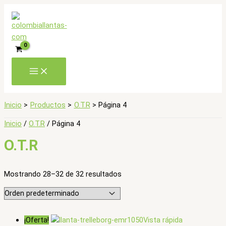
Ir
al
contenido
Inicio
Productos
O.T.R
Página 4
Inicio
/
O.T.R
/ Página 4
O.T.R
Mostrando 28–32 de 32 resultados
¡Oferta!
Vista rápida