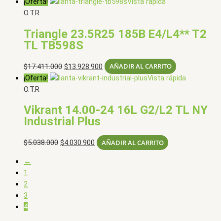
precio
precio
¡Oferta!
Vista rápida
original
actual
O.T.R
era:
es:
Triangle 23.5R25 185B E4/L4** T2
$5.997.000.
$4.797.900.
TL TB598S
El
El
$
17.411.000
$
13.928.900
AÑADIR AL CARRITO
precio
precio
¡Oferta!
Vista rápida
original
actual
O.T.R
era:
es:
Vikrant 14.00-24 16L G2/L2 TL NY
$17.411.000.
$13.928.900.
Industrial Plus
El
El
$
5.038.000
$
4.030.900
AÑADIR AL CARRITO
precio
precio
←
original
actual
1
era:
es:
2
$5.038.000.
$4.030.900.
3
4