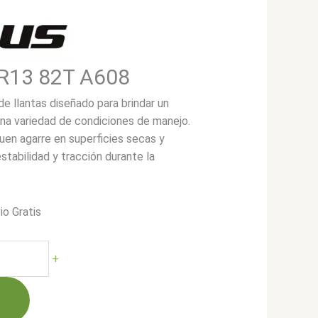
R13 82T A608
e llantas diseñado para brindar un
una variedad de condiciones de manejo.
uen agarre en superficies secas y
tabilidad y tracción durante la
io Gratis
+
00.