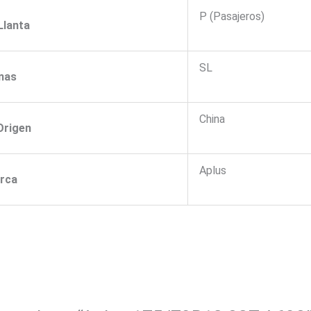
P (Pasajeros)
Llanta
SL
nas
China
Origen
Aplus
rca