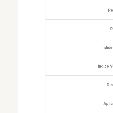
Pe
R
Indic
Indice 
Di
Apli