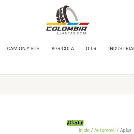
cantidad
era:
es:
$203.000.
$162.900.
CAMIÓN Y BUS
AGRICOLA
O.T.R
INDUSTRIA
¡Oferta!
Inicio
/
Automovil
/ Aplus