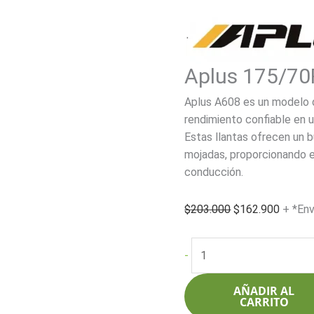
Aplus 175/70
Aplus A608 es un modelo d
rendimiento confiable en 
Estas llantas ofrecen un b
mojadas, proporcionando es
conducción.
El
El
$
203.000
$
162.900
+ *Env
precio
precio
original
actual
Aplus
-
era:
es:
175/70R13
$203.000.
$162.9
82T
AÑADIR AL
A608
CARRITO