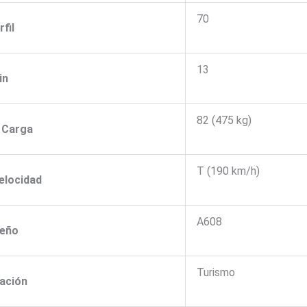
70
rfil
13
in
82 (475 kg)
e Carga
T (190 km/h)
Velocidad
A608
seño
Turismo
cación