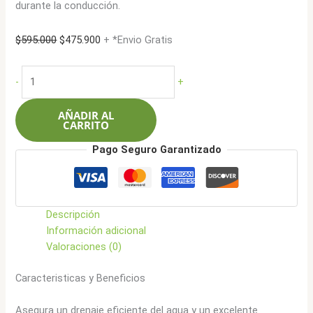
durante la conducción.
El
El
$
595.000
$
475.900
+ *Envio Gratis
precio
precio
original
actual
Aplus
-
+
era:
es:
245/45R19
$595.000.
$475.900.
102W
AÑADIR AL
A607
CARRITO
cantidad
Pago Seguro Garantizado
Descripción
Información adicional
Valoraciones (0)
Caracteristicas y Beneficios
Asegura un drenaje eficiente del agua y un excelente