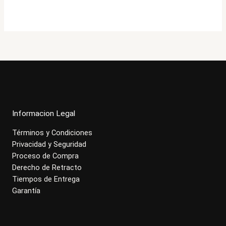
original
actual
era:
es:
$306.000.
$244.900.
Informacion Legal
Términos y Condiciones
Privacidad y Seguridad
Proceso de Compra
Derecho de Retracto
Tiempos de Entrega
Garantía