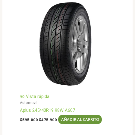
Vista rápida
Automovil
Aplus 245/40R19 98W A607
El
El
AÑADIR AL CARRITO
$
595.000
$
475.900
precio
precio
original
actual
era:
es: