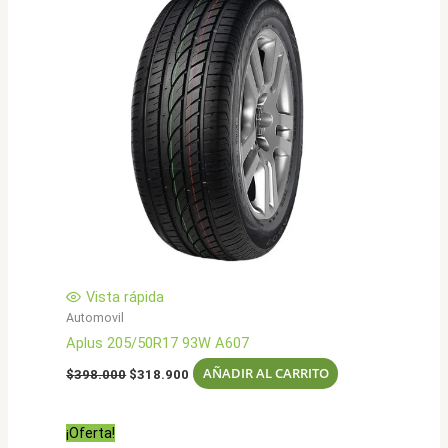
Vista rápida
Automovil
Aplus 205/50R17 93W A607
El
El
AÑADIR AL CARRITO
$
398.000
$
318.900
precio
precio
original
actual
era:
es:
¡Oferta!
$398.000.
$318.900.