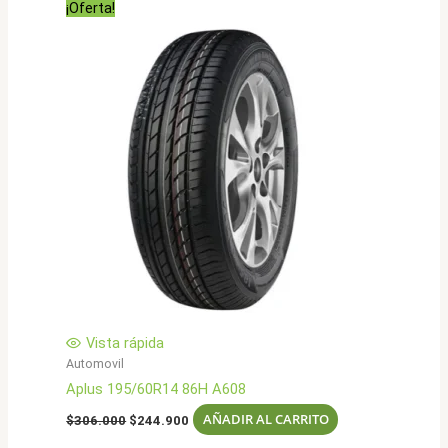
¡Oferta!
$595.000.
$475.900.
Vista rápida
Automovil
Aplus 195/60R14 86H A608
El
El
AÑADIR AL CARRITO
$
306.000
$
244.900
precio
precio