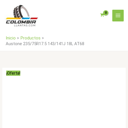
Ir
cantidad
al
contenido
Inicio
Productos
Austone 235/75R17.5 143/141J 18L AT68
¡Oferta!