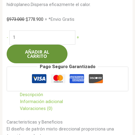
hidroplaneo.Dispersa eficazmente el calor.
El
El
$
973.000
$
778.900
+ *Envio Gratis
precio
precio
original
actual
Austone
-
+
era:
es:
235/75R17.5
$973.000.
$778.900.
143/141J
AÑADIR AL
18L
CARRITO
AT68
Pago Seguro Garantizado
cantidad
Descripción
Información adicional
Valoraciones (0)
Caracteristicas y Beneficios
El diseño de patrón mixto direccional proporciona una