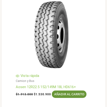
Vista rápida
Camion y Bus
Aosen 12R22.5 152/149M 18L HD616+
El
El
AÑADIR AL CARRITO
$
1.913.000
$
1.530.900
precio
precio
original
actual
era:
es: