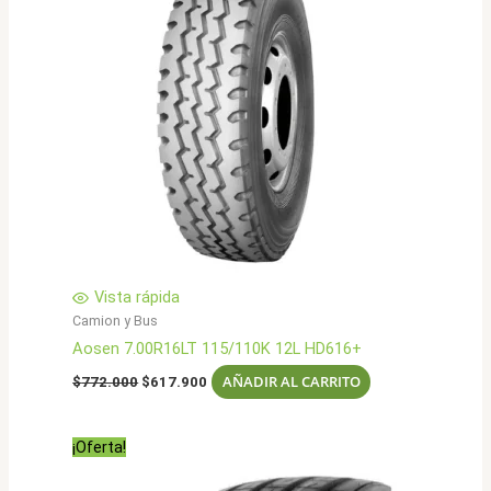
Vista rápida
Camion y Bus
Aosen 7.00R16LT 115/110K 12L HD616+
El
El
AÑADIR AL CARRITO
$
772.000
$
617.900
precio
precio
original
actual
era:
es:
¡Oferta!
$772.000.
$617.900.