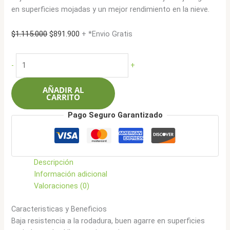
en superficies mojadas y un mejor rendimiento en la nieve.
El
El
$
1.115.000
$
891.900
+ *Envio Gratis
precio
precio
original
actual
Austone
-
+
era:
es:
245/70R19.5
$1.115.000.
$891.900.
141/140J
AÑADIR AL
18L
CARRITO
ARR603
Pago Seguro Garantizado
cantidad
Descripción
Información adicional
Valoraciones (0)
Caracteristicas y Beneficios
Baja resistencia a la rodadura, buen agarre en superficies