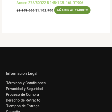
Aosen 275/80R22.5 145/143L 16L RT906
El
El
AÑADIR AL CARRITO
$
1.378.000
$
1.102.900
precio
precio
original
actual
era:
es:
$1.378.000.
$1.102.900.
Informacion Legal
Términos y Condiciones
Privacidad y Seguridad
Proceso de Compra
Derecho de Retracto
Tiempos de Entrega
Garantía