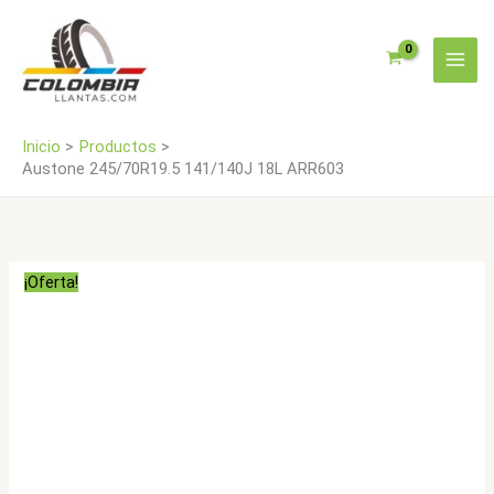
Ir
cantidad
al
contenido
Inicio
Productos
Austone 245/70R19.5 141/140J 18L ARR603
¡Oferta!