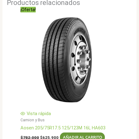
Productos relacionados
¡Oferta!
Vista rápida
Camion y Bus
Aosen 205/75R17.5 125/123M 16L HA603
El
El
AÑADIR AL CARRITO
$
782.000
$
625.900