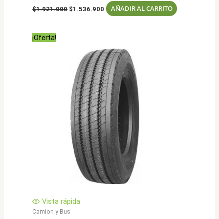
El
El
AÑADIR AL CARRITO
$
1.921.000
$
1.536.900
precio
precio
original
actual
era:
es:
¡Oferta!
$1.921.000.
$1.536.900.
Vista rápida
Camion y Bus