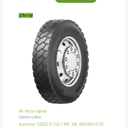
precio
precio
original
actual
era:
es:
¡Oferta!
$782.000.
$625.900.
Vista rápida
Camion y Bus
Austone 12R22.5 152/149F 18L ADO305 OTR