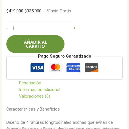
El
El
$
419.000
$
335.900
+ *Envio Gratis
precio
precio
original
actual
Autogrip
-
+
era:
es:
195/50R15
$419.000.
$335.900.
82V
AÑADIR AL
P308
CARRITO
Plus
Pago Seguro Garantizado
cantidad
Descripción
Información adicional
Valoraciones (0)
Caracteristicas y Beneficios
Diseño de 4 ranuras longitudinales anchas que evitan de
forma eficiente y eficaz el deslizamiento en agua, mientras