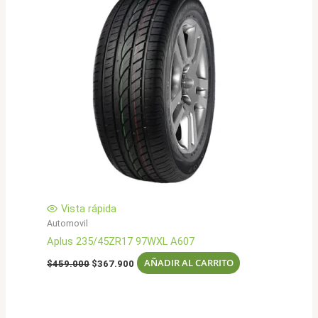
Vista rápida
Automovil
Aplus 235/45ZR17 97WXL A607
El
El
AÑADIR AL CARRITO
$
459.000
$
367.900
precio
precio
original
actual
era:
es:
$459.000.
$367.900.