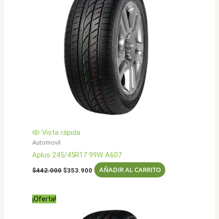
Vista rápida
Automovil
Aplus 245/45R17 99W A607
El
El
AÑADIR AL CARRITO
$
442.000
$
353.900
precio
precio
original
actual
era:
es:
¡Oferta!
$442.000.
$353.900.