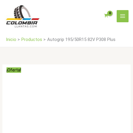
Ir
cantidad
al
contenido
Inicio
Productos
Autogrip 195/50R15 82V P308 Plus
¡Oferta!