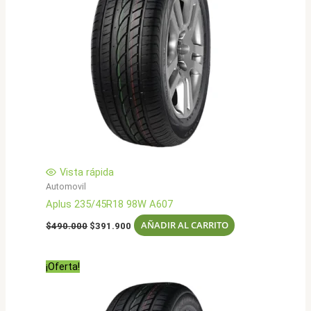
Vista rápida
Automovil
Aplus 235/45R18 98W A607
El
El
AÑADIR AL CARRITO
$
490.000
$
391.900
precio
precio
original
actual
era:
es:
¡Oferta!
$490.000.
$391.900.