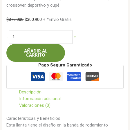
crossover, deportivo y cupé
El
El
$
376.000
$
300.900
+ *Envio Gratis
precio
precio
original
actual
Bfgoodrich
-
+
era:
es:
165/65R14
$376.000.
$300.900.
79T
AÑADIR AL
Advantage
CARRITO
cantidad
Pago Seguro Garantizado
Descripción
Información adicional
Valoraciones (0)
Caracteristicas y Beneficios
Esta llanta tiene el diseño en la banda de rodamiento