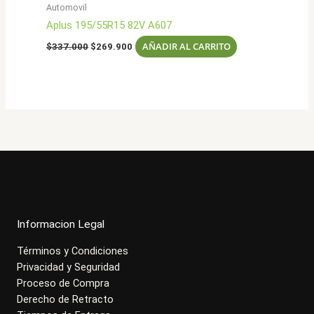
Automovil
Aplus 195/55R15 82V A607
El
El
AÑADIR AL CARRITO
$
337.000
$
269.900
precio
precio
original
actual
era:
es:
$337.000.
$269.900.
Informacion Legal
Términos y Condiciones
Privacidad y Seguridad
Proceso de Compra
Derecho de Retracto