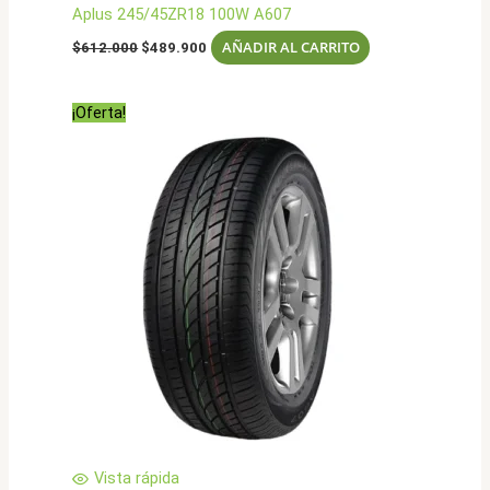
Aplus 245/45ZR18 100W A607
El
El
AÑADIR AL CARRITO
$
612.000
$
489.900
precio
precio
original
actual
era:
es:
¡Oferta!
$612.000.
$489.900.
Vista rápida