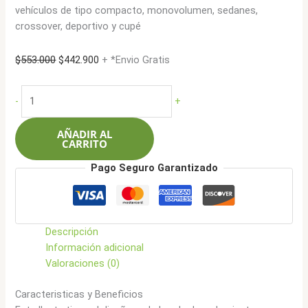
vehículos de tipo compacto, monovolumen, sedanes,
crossover, deportivo y cupé
El
El
$
553.000
$
442.900
+ *Envio Gratis
precio
precio
original
actual
Bfgoodrich
-
+
era:
es:
205/45R17
$553.000.
$442.900.
88WXL
AÑADIR AL
Advantage
CARRITO
cantidad
Pago Seguro Garantizado
Descripción
Información adicional
Valoraciones (0)
Caracteristicas y Beneficios