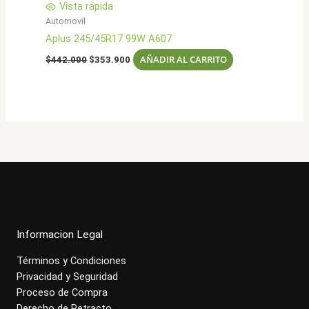
Vista rápida
Automovil
Aplus 245/45R17 99W A607
El
El
AÑADIR AL CARRITO
$
442.000
$
353.900
precio
precio
original
actual
era:
es:
$442.000.
$353.900.
Informacion Legal
Términos y Condiciones
Privacidad y Seguridad
Proceso de Compra
Derecho de Retracto