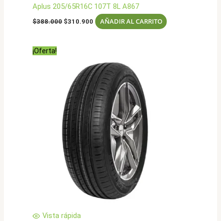
Aplus 205/65R16C 107T 8L A867
El
El
AÑADIR AL CARRITO
$
388.000
$
310.900
precio
precio
original
actual
era:
es:
¡Oferta!
$388.000.
$310.900.
Vista rápida