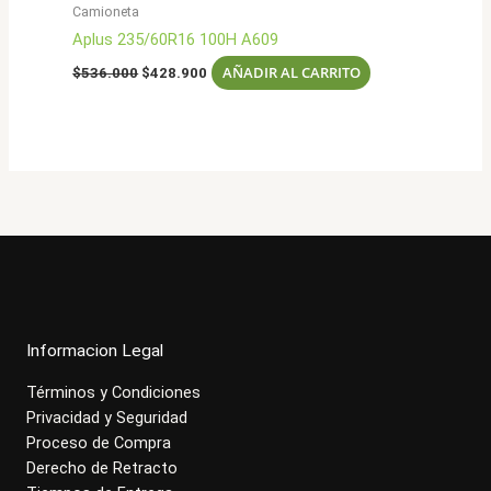
Camioneta
Aplus 235/60R16 100H A609
El
El
AÑADIR AL CARRITO
$
536.000
$
428.900
precio
precio
original
actual
era:
es:
$536.000.
$428.900.
Informacion Legal
Términos y Condiciones
Privacidad y Seguridad
Proceso de Compra
Derecho de Retracto