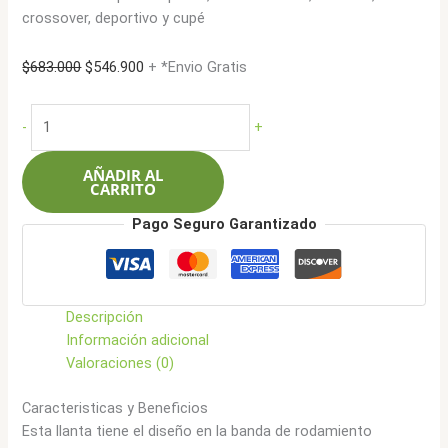
crossover, deportivo y cupé
El
El
$
683.000
$
546.900
+ *Envio Gratis
precio
precio
original
actual
Bfgoodrich
-
+
era:
es:
205/60R15
$683.000.
$546.900.
91V
AÑADIR AL
Advantage
CARRITO
cantidad
Pago Seguro Garantizado
Descripción
Información adicional
Valoraciones (0)
Caracteristicas y Beneficios
Esta llanta tiene el diseño en la banda de rodamiento