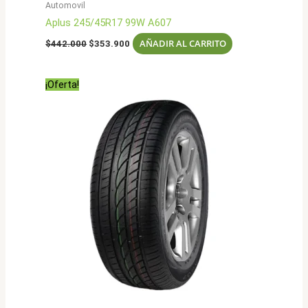
Automovil
Aplus 245/45R17 99W A607
El
El
AÑADIR AL CARRITO
$
442.000
$
353.900
precio
precio
original
actual
era:
es:
¡Oferta!
$442.000.
$353.900.