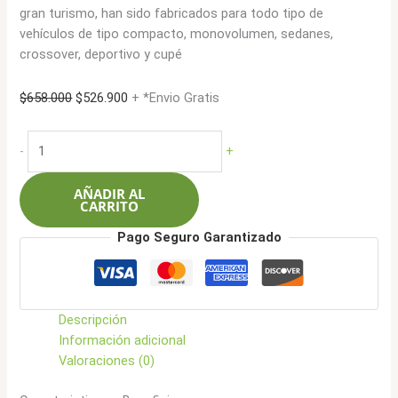
gran turismo, han sido fabricados para todo tipo de
vehículos de tipo compacto, monovolumen, sedanes,
crossover, deportivo y cupé
El
El
$
658.000
$
526.900
+ *Envio Gratis
precio
precio
original
actual
Bfgoodrich
-
+
era:
es:
225/55R17
$658.000.
$526.900.
101WXL
AÑADIR AL
Advantage
CARRITO
cantidad
Pago Seguro Garantizado
Descripción
Información adicional
Valoraciones (0)