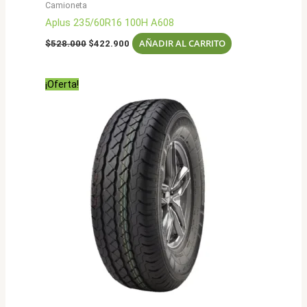
Camioneta
Aplus 235/60R16 100H A608
El
El
AÑADIR AL CARRITO
$
528.000
$
422.900
precio
precio
original
actual
era:
es:
¡Oferta!
$528.000.
$422.900.