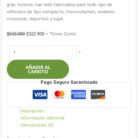
gran turismo, han sido fabricados para todo tipo de
vehículos de tipo compacto, monovolumen, sedanes,
crossover, deportivo y cupé.
El
El
$
653.000
$
522.900
+ *Envio Gratis
precio
precio
original
actual
Bfgoodrich
-
+
era:
es:
225/60R17
$653.000.
$522.900.
99V
AÑADIR AL
Advantage
CARRITO
SUV
Pago Seguro Garantizado
DCT
cantidad
Descripción
Información adicional
Valoraciones (0)