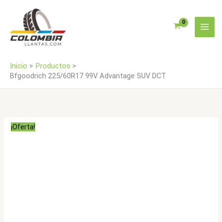
Ir
DCT
al
cantidad
contenido
Inicio
Productos
Bfgoodrich 225/60R17 99V Advantage SUV DCT
¡Oferta!