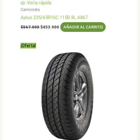
Vista rápida
Camioneta
Aplus 235/65R16C 115R 8L A867
El
El
AÑADIR AL CARRITO
$
567.000
$
453.900
precio
precio
original
actual
era:
es:
¡Oferta!
$567.000.
$453.900.