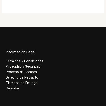
era:
es:
$261.000.
$208.900.
Informacion Legal
Términos y Condiciones
Privacidad y Seguridad
Proceso de Compra
Derecho de Retracto
Tiempos de Entrega
Garantía