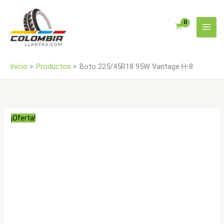
Ir
8
al
cantidad
contenido
Inicio
Productos
Boto 225/45R18 95W Vantage H-8
¡Oferta!