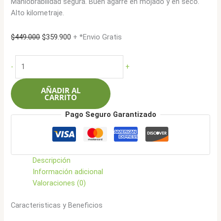
Maniobrabilidad segura. Buen agarre en mojado y en seco.
Alto kilometraje.
El
El
$
449.000
$
359.900
+ *Envio Gratis
precio
precio
original
actual
Boto
-
+
era:
es:
225/45R18
$449.000.
$359.900.
95W
AÑADIR AL
Vantage
CARRITO
H-
Pago Seguro Garantizado
8
cantidad
Descripción
Información adicional
Valoraciones (0)
Caracteristicas y Beneficios