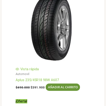
Vista rápida
Automovil
Aplus 235/45R18 98W A607
El
El
AÑADIR AL CARRITO
$
490.000
$
391.900
precio
precio
original
actual
era:
es:
¡Oferta!
$490.000.
$391.900.