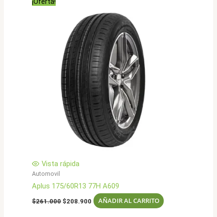
¡Oferta!
$442.000.
$353.900.
Vista rápida
Automovil
Aplus 175/60R13 77H A609
El
El
AÑADIR AL CARRITO
$
261.000
$
208.900
precio
precio
original
actual