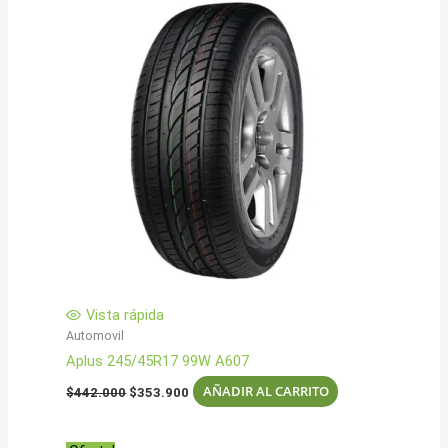
Vista rápida
Automovil
Aplus 245/45R17 99W A607
El
El
AÑADIR AL CARRITO
$
442.000
$
353.900
precio
precio
original
actual
era:
es: