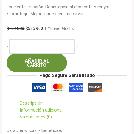
Excelente tracción. Resistencia al desgaste y mayor
kilometraje. Mejor manejo en las curvas.
El
El
$
794.000
$
635.900
+ *Envio Gratis
precio
precio
original
actual
Boto
-
+
era:
es:
LT265/75R16
$794.000.
$635.900.
123/120Q
AÑADIR AL
10L
CARRITO
X-
Pago Seguro Garantizado
Terrain
BA80+
AT
cantidad
Descripción
Información adicional
Valoraciones (0)
Caracteristicas y Beneficios