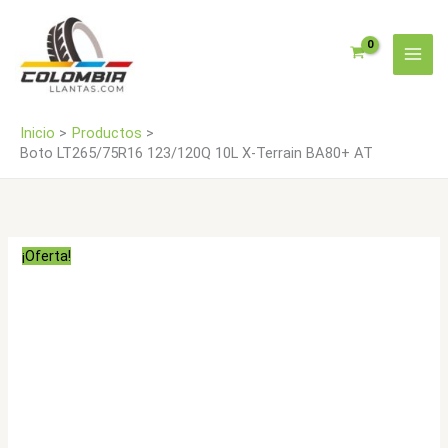
Ir
Terrain
al
BA80+
contenido
AT
cantidad
Inicio
Productos
Boto LT265/75R16 123/120Q 10L X-Terrain BA80+ AT
¡Oferta!