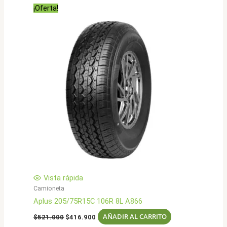
era:
es:
¡Oferta!
$490.000.
$391.900.
Vista rápida
Camioneta
Aplus 205/75R15C 106R 8L A866
El
El
AÑADIR AL CARRITO
$
521.000
$
416.900
precio
precio