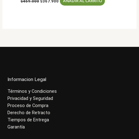
AÑADIR AL CARRITO
$
459.000
$
367.900
precio
precio
original
actual
era:
es:
$459.000.
$367.900.
Informacion Legal
Términos y Condiciones
Privacidad y Seguridad
Proceso de Compra
Derecho de Retracto
Tiempos de Entrega
Garantía