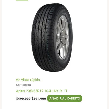
Vista rápida
Camioneta
Aplus 235/65R17 104H A919 HT
El
El
AÑADIR AL CARRITO
$
490.000
$
391.900
precio
precio
original
actual