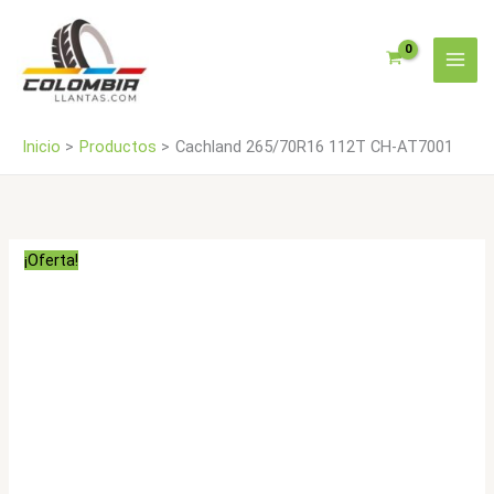
Ir
cantidad
al
contenido
Inicio
Productos
Cachland 265/70R16 112T CH-AT7001
¡Oferta!