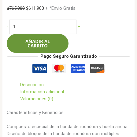
El
El
$
765.000
$
611.900
+ *Envio Gratis
precio
precio
original
actual
Cachland
-
+
era:
es:
265/70R16
$765.000.
$611.900.
112T
AÑADIR AL
CH-
CARRITO
AT7001
Pago Seguro Garantizado
cantidad
Descripción
Información adicional
Valoraciones (0)
Caracteristicas y Beneficios
Compuesto especial de la banda de rodadura y huella ancha.
Diseño de bloque de la banda de rodadura con múltiples