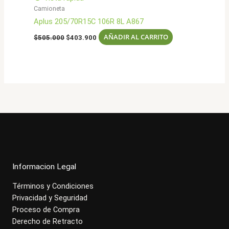
Camioneta
Aplus 205/70R15C 106R 8L A867
El
El
AÑADIR AL CARRITO
$
505.000
$
403.900
precio
precio
original
actual
era:
es:
$505.000.
$403.900.
Informacion Legal
Términos y Condiciones
Privacidad y Seguridad
Proceso de Compra
Derecho de Retracto