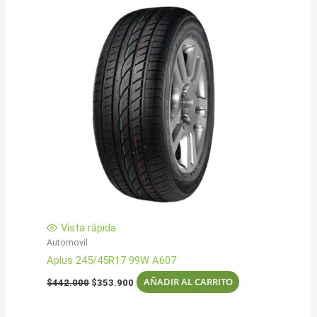
Vista rápida
Automovil
Aplus 245/45R17 99W A607
El
El
AÑADIR AL CARRITO
$
442.000
$
353.900
precio
precio
original
actual
era:
es: