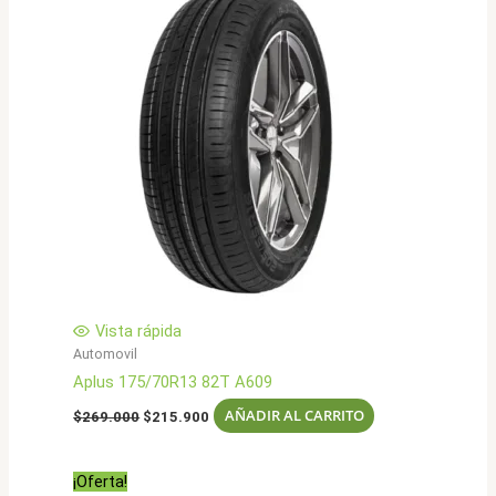
Vista rápida
Automovil
Aplus 175/70R13 82T A609
El
El
AÑADIR AL CARRITO
$
269.000
$
215.900
precio
precio
original
actual
era:
es:
¡Oferta!
$269.000.
$215.900.