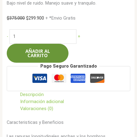
Bajo nivel de ruido. Manejo suave y tranquilo.
El
El
$
375.000
$
299.900
+ *Envio Gratis
precio
precio
original
actual
Ceat
-
+
era:
es:
205/50R16
$375.000.
$299.900.
87W
AÑADIR AL
Securadrive
CARRITO
cantidad
Pago Seguro Garantizado
Descripción
Información adicional
Valoraciones (0)
Caracteristicas y Beneficios
Las ranuras longitudinales anchas y los hombros