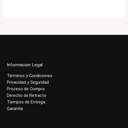
original
actual
era:
es:
$386.000.
$308.900.
Informacion Legal
Términos y Condiciones
Privacidad y Seguridad
Proceso de Compra
Derecho de Retracto
Tiempos de Entrega
Garantía