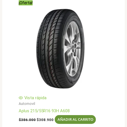
¡Oferta!
$442.000.
$353.900.
Vista rápida
Automovil
Aplus 215/55R16 93H A608
El
El
AÑADIR AL CARRITO
$
386.000
$
308.900
precio
precio