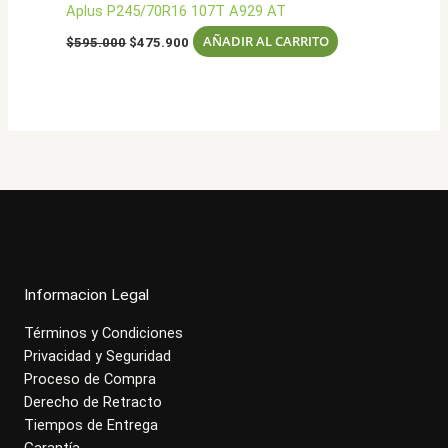
Aplus P245/70R16 107T A929 AT
El
El
AÑADIR AL CARRITO
$
595.000
$
475.900
precio
precio
original
actual
era:
es:
$595.000.
$475.900.
Informacion Legal
Términos y Condiciones
Privacidad y Seguridad
Proceso de Compra
Derecho de Retracto
Tiempos de Entrega