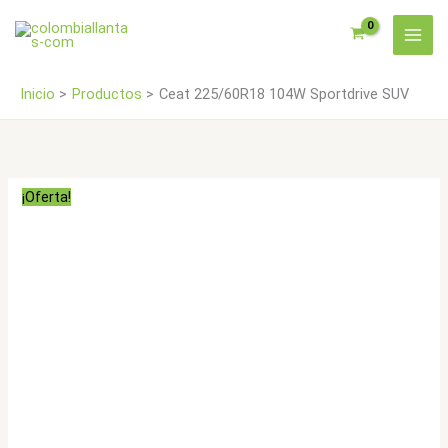
Ir
cantidad
al
contenido
Inicio
Productos
Ceat 225/60R18 104W Sportdrive SUV
¡Oferta!