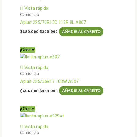
Vista rápida
Camioneta
Aplus 225/70R15C 112R 8L A867
El
El
AÑADIR AL CARRITO
$
380.000
$
303.900
precio
precio
original
actual
era:
es:
¡Oferta!
$380.000.
$303.900.
Vista rápida
Camioneta
Aplus 235/55R17 103W A607
El
El
AÑADIR AL CARRITO
$
454.000
$
363.900
precio
precio
original
actual
era:
es:
¡Oferta!
$454.000.
$363.900.
Vista rápida
Camioneta