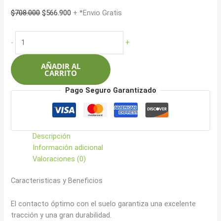
El
El
$
708.000
$
566.900
+ *Envio Gratis
precio
precio
original
actual
Ceat
-
+
era:
es:
225/60R18
$708.000.
$566.900.
104W
AÑADIR AL
Sportdrive
CARRITO
SUV
Pago Seguro Garantizado
cantidad
Descripción
Información adicional
Valoraciones (0)
Caracteristicas y Beneficios
El contacto óptimo con el suelo garantiza una excelente
tracción y una gran durabilidad.