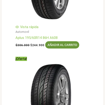
Vista rápida
Automovil
Aplus 195/60R14 86H A608
El
El
AÑADIR AL CARRITO
$
306.000
$
244.900
precio
precio
original
actual
era:
es:
¡Oferta!
$306.000.
$244.900.