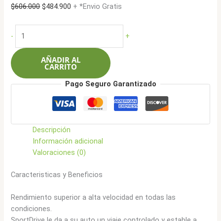
El
El
$
606.000
$
484.900
+ *Envio Gratis
precio
precio
original
actual
Ceat
-
+
era:
es:
245/45R18
$606.000.
$484.900.
100Y
AÑADIR AL
Sportdrive
CARRITO
cantidad
Pago Seguro Garantizado
Descripción
Información adicional
Valoraciones (0)
Caracteristicas y Beneficios
Rendimiento superior a alta velocidad en todas las
condiciones.
SportDrive le da a su auto un viaje controlado y estable a