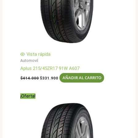
Vista rápida
Automovil
Aplus 215/45ZR17 91W A607
El
El
AÑADIR AL CARRITO
$
414.000
$
331.900
precio
precio
original
actual
era:
es:
¡Oferta!
$414.000.
$331.900.