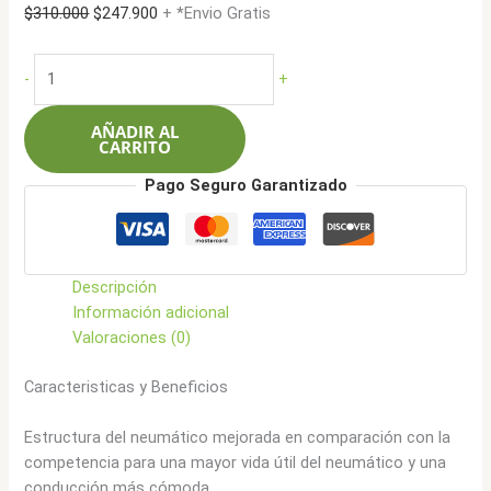
El
El
$
310.000
$
247.900
+ *Envio Gratis
precio
precio
original
actual
Chaoyang
-
+
era:
es:
185/65R14
$310.000.
$247.900.
86H
AÑADIR AL
RP26
CARRITO
cantidad
Pago Seguro Garantizado
Descripción
Información adicional
Valoraciones (0)
Caracteristicas y Beneficios
Estructura del neumático mejorada en comparación con la
competencia para una mayor vida útil del neumático y una
conducción más cómoda