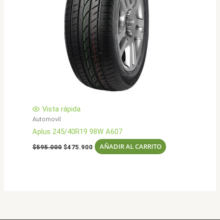
Vista rápida
Automovil
Aplus 245/40R19 98W A607
El
El
AÑADIR AL CARRITO
$
595.000
$
475.900
precio
precio
original
actual
era:
es:
$595.000.
$475.900.