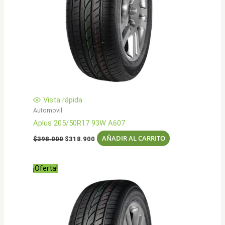
Vista rápida
Automovil
Aplus 205/50R17 93W A607
El
El
AÑADIR AL CARRITO
$
398.000
$
318.900
precio
precio
original
actual
era:
es:
¡Oferta!
$398.000.
$318.900.