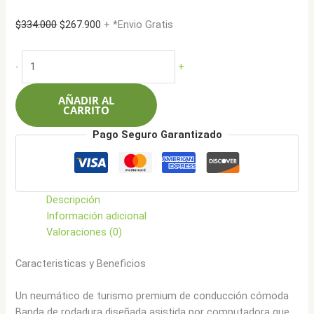
El
El
$
334.000
$
267.900
+ *Envio Gratis
precio
precio
original
actual
Chaoyang
-
+
era:
es:
185/65R14
$334.000.
$267.900.
86H
AÑADIR AL
RP28
CARRITO
cantidad
Pago Seguro Garantizado
Descripción
Información adicional
Valoraciones (0)
Caracteristicas y Beneficios
Un neumático de turismo premium de conducción cómoda
Banda de rodadura diseñada asistida por computadora que