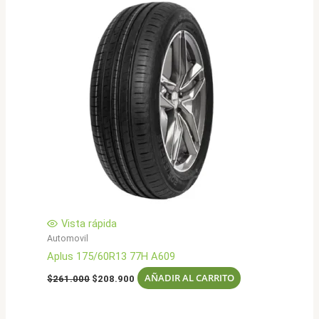
Vista rápida
Automovil
Aplus 175/60R13 77H A609
El
El
AÑADIR AL CARRITO
$
261.000
$
208.900
precio
precio
original
actual
era:
es: