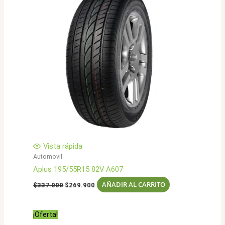
Vista rápida
Automovil
Aplus 195/55R15 82V A607
El
El
AÑADIR AL CARRITO
$
337.000
$
269.900
precio
precio
original
actual
era:
es:
¡Oferta!
$337.000.
$269.900.