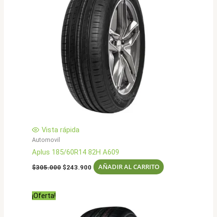
Vista rápida
Automovil
Aplus 185/60R14 82H A609
El
El
AÑADIR AL CARRITO
$
305.000
$
243.900
precio
precio
original
actual
era:
es:
¡Oferta!
$305.000.
$243.900.