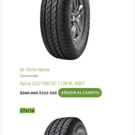
Vista rápida
Camioneta
Aplus 225/70R15C 112R 8L A867
El
El
AÑADIR AL CARRITO
$
380.000
$
303.900
precio
precio
original
actual
era:
es:
¡Oferta!
$380.000.
$303.900.