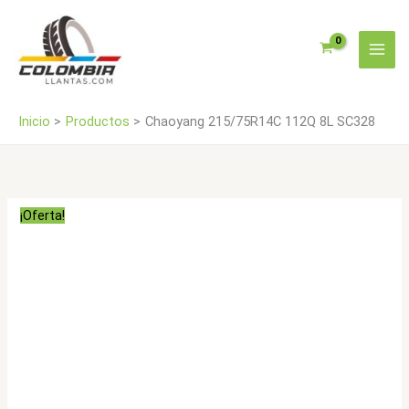
Ir
cantidad
al
contenido
Inicio
Productos
Chaoyang 215/75R14C 112Q 8L SC328
¡Oferta!