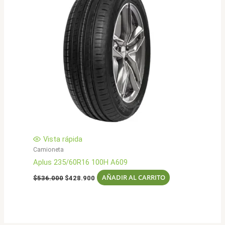
Vista rápida
Camioneta
Aplus 235/60R16 100H A609
El
El
AÑADIR AL CARRITO
$
536.000
$
428.900
precio
precio
original
actual
era:
es:
$536.000.
$428.900.