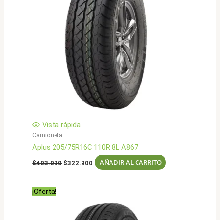
Vista rápida
Camioneta
Aplus 205/75R16C 110R 8L A867
El
El
AÑADIR AL CARRITO
$
403.000
$
322.900
precio
precio
original
actual
era:
es:
¡Oferta!
$403.000.
$322.900.