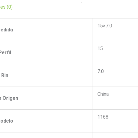
es (0)
15×7.0
edida
15
Perfil
7.0
Rin
China
s Origen
1168
odelo