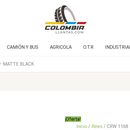
-
era:
es:
MATTE
$451.000.
$360.900.
BLACK
cantidad
CAMIÓN Y BUS
AGRICOLA
O.T.R
INDUSTRIA
 – MATTE BLACK
¡Oferta!
Inicio
/
Rines
/ CRW 1168 