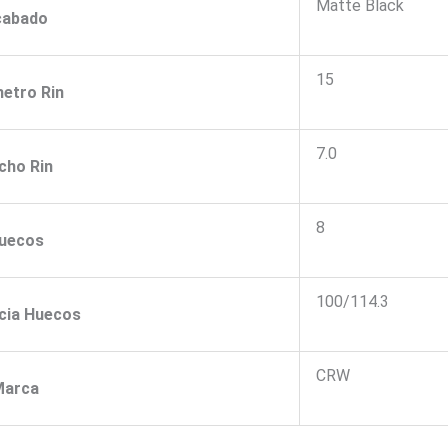
Matte Black
cabado
15
etro Rin
7.0
cho Rin
8
uecos
100/114.3
cia Huecos
CRW
Marca