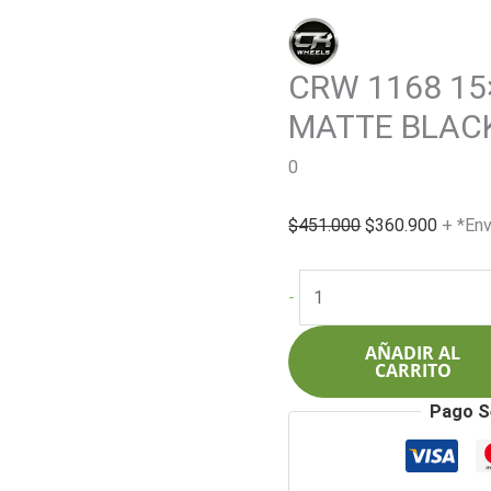
CRW 1168 15×
MATTE BLAC
0
El
El
$
451.000
$
360.900
+ *Env
precio
precio
original
actual
CRW
-
era:
es:
1168
$451.000.
$360.9
15x7.0
AÑADIR AL
8x100/114.3
CARRITO
-
Pago S
MATTE
BLACK
cantidad