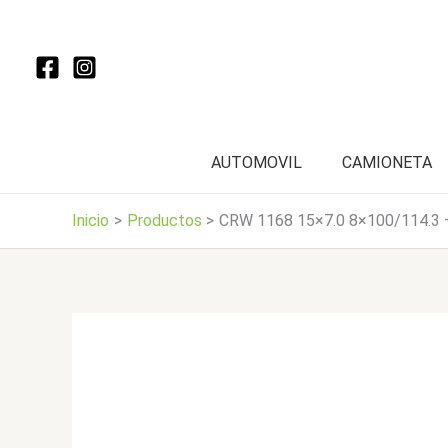
Ir
al
contenido
AUTOMOVIL
CAMIONETA
Inicio
Productos
CRW 1168 15×7.0 8×100/114.3