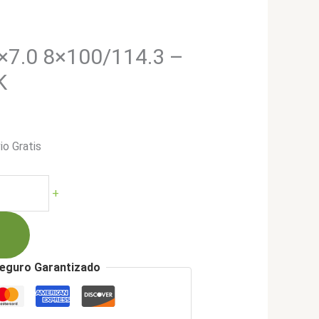
7.0 8×100/114.3 –
K
io Gratis
+
00.
eguro Garantizado