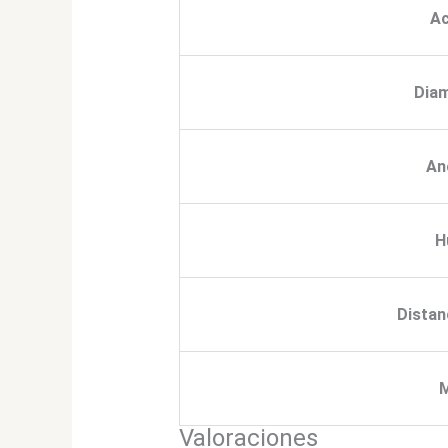
A
Diam
An
H
Distan
Valoraciones