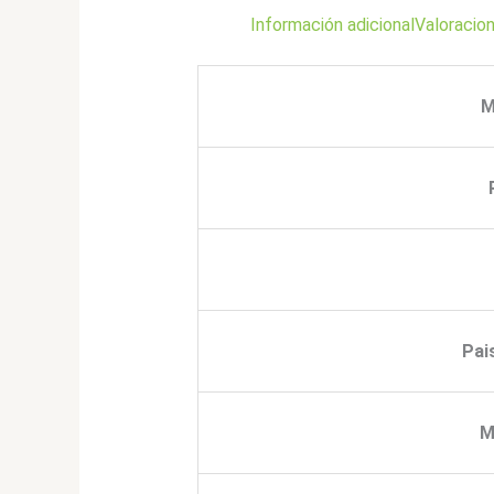
Información adicional
Valoracion
M
Pai
M