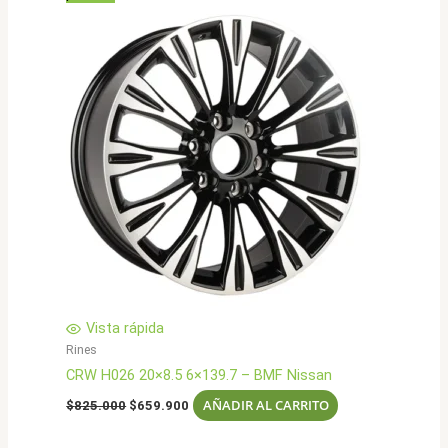
Vista rápida
Rines
CRW H026 20×8.5 6×139.7 – BMF Nissan
El
El
AÑADIR AL CARRITO
$
825.000
$
659.900
precio
precio
original
actual