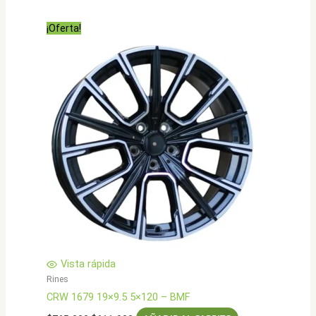
original
actual
era:
es:
¡Oferta!
$850.000.
$679.900.
Vista rápida
Rines
CRW 1679 19×9.5 5×120 – BMF
El
El