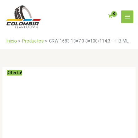
Ir
HB
al
ML
contenido
cantidad
Inicio
Productos
CRW 1683 13×7.0 8×100/114.3 – HB ML
¡Oferta!