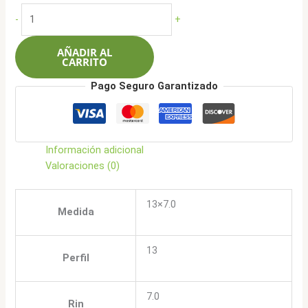
original
actual
CRW
-
+
era:
es:
1683
$361.000.
$288.900.
13x7.0
AÑADIR AL
8x100/114.3
CARRITO
-
Pago Seguro Garantizado
HB
ML
cantidad
Información adicional
Valoraciones (0)
13×7.0
Medida
13
Perfil
7.0
Rin