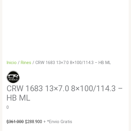
Inicio
/
Rines
/ CRW 1683 13×7.0 8×100/114.3 – HB ML
CRW 1683 13×7.0 8×100/114.3 –
HB ML
0
El
El
$
361.000
$
288.900
+ *Envio Gratis
precio
precio