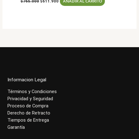
AÑADIR AL CARRITO
$
765.000
$
611.900
precio
precio
original
actual
era:
es:
$765.000.
$611.900.
Informacion Legal
Términos y Condiciones
Privacidad y Seguridad
Proceso de Compra
Derecho de Retracto
Tiempos de Entrega
Garantía