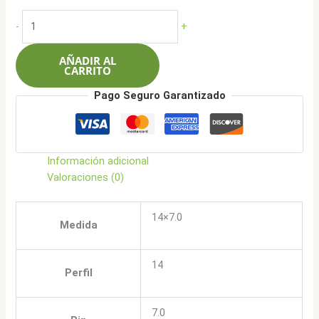
original
actual
CRW
-
+
era:
es:
5210
$408.000.
$326.900.
14x7.0
AÑADIR AL
8x100/114.3
CARRITO
-
Pago Seguro Garantizado
HB
ML
cantidad
Información adicional
Valoraciones (0)
14×7.0
Medida
14
Perfil
7.0