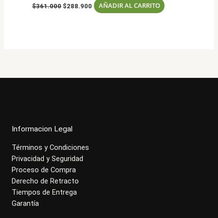
El
El
AÑADIR AL CARRITO
$
361.000
$
288.900
precio
precio
original
actual
era:
es:
$361.000.
$288.900.
Informacion Legal
Términos y Condiciones
Privacidad y Seguridad
Proceso de Compra
Derecho de Retracto
Tiempos de Entrega
Garantía