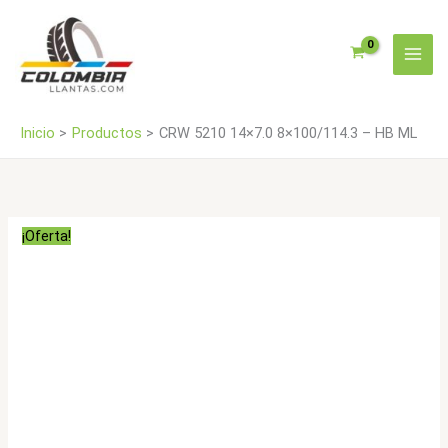
Ir
HB
al
ML
contenido
cantidad
Inicio
Productos
CRW 5210 14×7.0 8×100/114.3 – HB ML
¡Oferta!