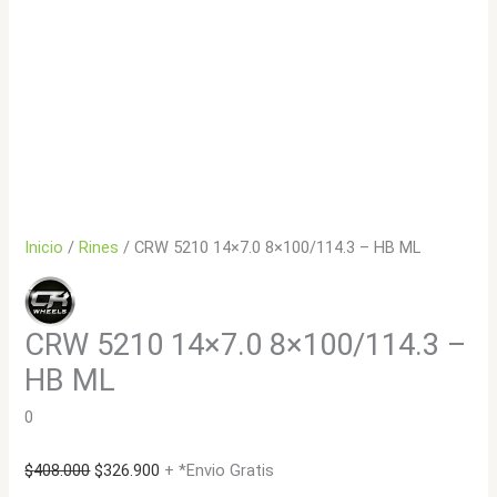
Inicio
/
Rines
/ CRW 5210 14×7.0 8×100/114.3 – HB ML
CRW 5210 14×7.0 8×100/114.3 –
HB ML
0
El
El
$
408.000
$
326.900
+ *Envio Gratis
precio
precio