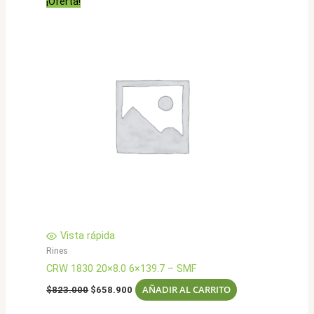
¡Oferta!
Vista rápida
Rines
CRW 1830 20×8.0 6×139.7 – SMF
El
El
AÑADIR AL CARRITO
$
823.000
$
658.900
precio
precio
original
actual