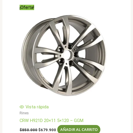
era:
es:
¡Oferta!
$823.000.
$658.900.
Vista rápida
Rines
CRW H921D 20×11 5×120 – GGM
El
El
AÑADIR AL CARRITO
$
850.000
$
679.900