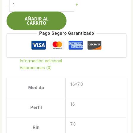
original
actual
CRW
-
+
era:
es:
554
$522.000.
$417.900.
16x7.0
AÑADIR AL
8x100/114.3
CARRITO
-
Pago Seguro Garantizado
SMF
cantidad
Información adicional
Valoraciones (0)
16×7.0
Medida
16
Perfil
7.0
Rin