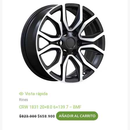
Vista rápida
Rines
CRW 1831 20×8.0 6×139.7 – BMF
El
El
AÑADIR AL CARRITO
$
823.000
$
658.900
precio
precio
original
actual
era:
es: