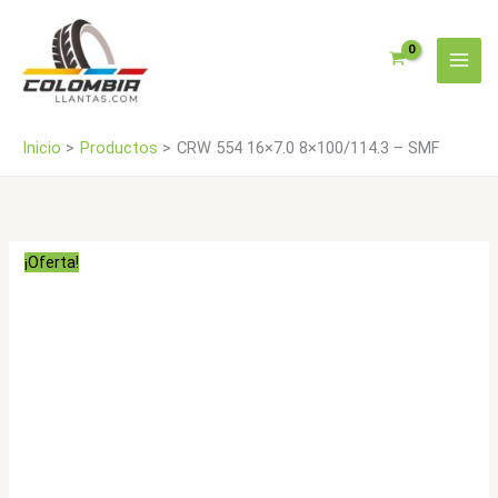
Ir
SMF
al
cantidad
contenido
Inicio
Productos
CRW 554 16×7.0 8×100/114.3 – SMF
¡Oferta!