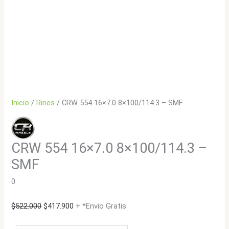
Inicio
/
Rines
/ CRW 554 16×7.0 8×100/114.3 – SMF
CRW 554 16×7.0 8×100/114.3 –
SMF
0
El
El
$
522.000
$
417.900
+ *Envio Gratis
precio
precio