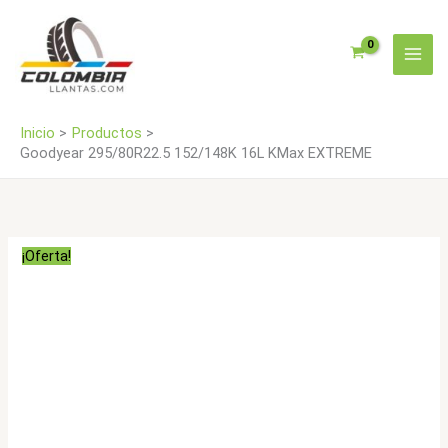
Ir
EXTREME
al
cantidad
contenido
Inicio
Productos
Goodyear 295/80R22.5 152/148K 16L KMax EXTREME
¡Oferta!