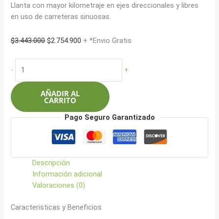
Llanta con mayor kilometraje en ejes direccionales y libres
en uso de carreteras sinuosas.
El
El
$
3.443.000
$
2.754.900
+ *Envio Gratis
precio
precio
original
actual
Goodyear
-
+
era:
es:
295/80R22.5
$3.443.000.
$2.754.900.
152/148K
AÑADIR AL
16L
CARRITO
KMax
Pago Seguro Garantizado
EXTREME
cantidad
Descripción
Información adicional
Valoraciones (0)
Caracteristicas y Beneficios