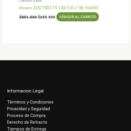
Camion y Bus
Aosen 235/75R17.5 143/141J 18L HA603
El
El
AÑADIR AL CARRITO
$
851.000
$
680.900
precio
precio
original
actual
era:
es:
$851.000.
$680.900.
Informacion Legal
Términos y Condiciones
Privacidad y Seguridad
Proceso de Compra
Derecho de Retracto
Tiempos de Entrega