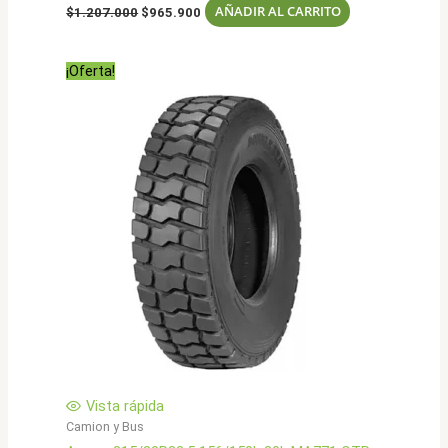
El
El
AÑADIR AL CARRITO
$
1.207.000
$
965.900
precio
precio
original
actual
era:
es:
¡Oferta!
$1.207.000.
$965.900.
Vista rápida
Camion y Bus