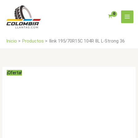
Ir
Strong
al
36
contenido
cantidad
Inicio
Productos
Ilink 195/70R15C 104R 8L L-Strong 36
¡Oferta!