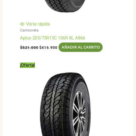
Vista rápida
Camioneta
Aplus 205/75R15C 106R 8L A866
El
El
AÑADIR AL CARRITO
$
521.000
$
416.900
precio
precio
original
actual
era:
es:
¡Oferta!
$521.000.
$416.900.