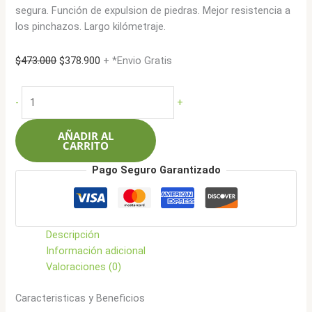
segura. Función de expulsion de piedras. Mejor resistencia a
los pinchazos. Largo kilómetraje.
El
El
$
473.000
$
378.900
+ *Envio Gratis
precio
precio
original
actual
Ilink
-
+
era:
es:
195/70R15C
$473.000.
$378.900.
104R
AÑADIR AL
8L
CARRITO
L-
Pago Seguro Garantizado
Strong
36
cantidad
Descripción
Información adicional
Valoraciones (0)
Caracteristicas y Beneficios