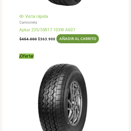
Vista rápida
Camioneta
Aplus 235/55R17 103W A607
El
El
AÑADIR AL CARRITO
$
454.000
$
363.900
precio
precio
original
actual
era:
es:
¡Oferta!
$454.000.
$363.900.