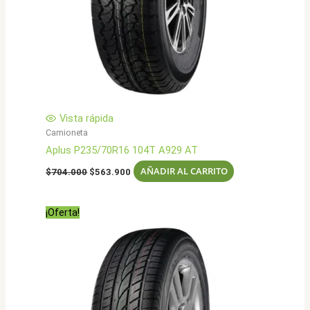
Vista rápida
Camioneta
Aplus P235/70R16 104T A929 AT
El
El
AÑADIR AL CARRITO
$
704.000
$
563.900
precio
precio
original
actual
era:
es:
¡Oferta!
$704.000.
$563.900.