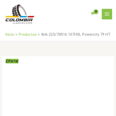
Ir
HT
al
cantidad
contenido
Inicio
Productos
Ilink 225/70R16 107HXL Powercity 79 HT
¡Oferta!