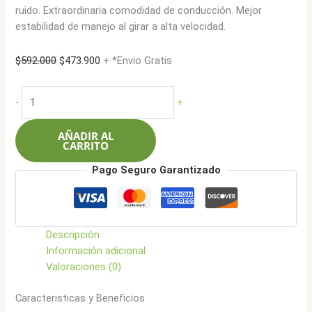
ruido. Extraordinaria comodidad de conducción. Mejor
estabilidad de manejo al girar a alta velocidad.
El
El
$
592.000
$
473.900
+ *Envio Gratis
precio
precio
original
actual
Ilink
-
+
era:
es:
225/70R16
$592.000.
$473.900.
107HXL
AÑADIR AL
Powercity
CARRITO
79
Pago Seguro Garantizado
HT
cantidad
Descripción
Información adicional
Valoraciones (0)
Caracteristicas y Beneficios