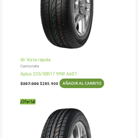
Vista rápida
Camioneta
Aplus 235/50R17 99W A607
El
El
AÑADIR AL CARRITO
$
357.000
$
285.900
precio
precio
original
actual
era:
es:
¡Oferta!
$357.000.
$285.900.