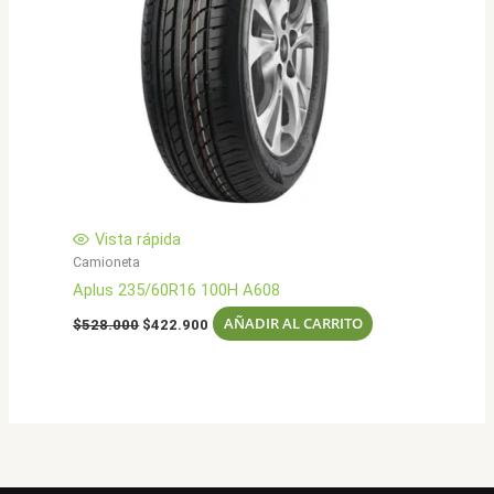
Vista rápida
Camioneta
Aplus 235/60R16 100H A608
El
El
AÑADIR AL CARRITO
$
528.000
$
422.900
precio
precio
original
actual
era:
es:
$528.000.
$422.900.