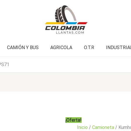
PS71
era:
es:
cantidad
$1.103.000.
$882.900.
CAMIÓN Y BUS
AGRICOLA
O.T.R
INDUSTRIA
PS71
¡Oferta!
Inicio
/
Camioneta
/ Kumh