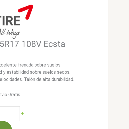
5R17 108V Ecsta
excelente frenada sobre suelos
d y estabilidad sobre suelos secos.
elocidades. Talón de alta durabilidad.
nvio Gratis
o
l
+
.900.