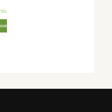
 10L
ADIR
.
l