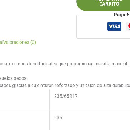
Ecsta
CARRITO
PS71
Pago S
cantidad
al
Valoraciones (0)
uatro surcos longitudinales que proporcionan una alta manejabi
 suelos secos.
dades gracias a su cinturón reforzado y un talón de alta durabilid
235/65R17
235