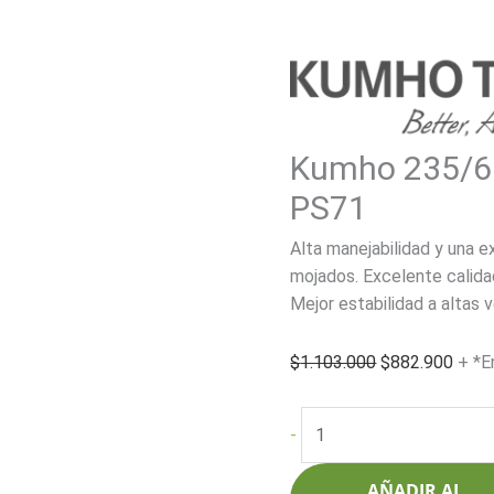
Kumho 235/6
PS71
Alta manejabilidad y una 
mojados. Excelente calida
Mejor estabilidad a altas v
El
El
$
1.103.000
$
882.900
+ *E
precio
preci
original
actua
Kumho
-
era:
es:
235/65R17
$1.103.000.
$882
108V
AÑADIR AL