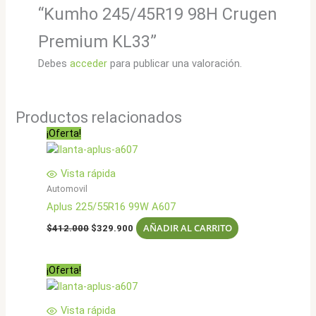
“Kumho 245/45R19 98H Crugen
Premium KL33”
Debes
acceder
para publicar una valoración.
Productos relacionados
¡Oferta!
Vista rápida
Automovil
Aplus 225/55R16 99W A607
El
El
AÑADIR AL CARRITO
$
412.000
$
329.900
precio
precio
original
actual
era:
es:
¡Oferta!
$412.000.
$329.900.
Vista rápida