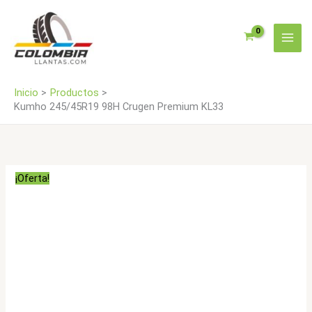
Ir
KL33
al
cantidad
contenido
Inicio
Productos
Kumho 245/45R19 98H Crugen Premium KL33
¡Oferta!