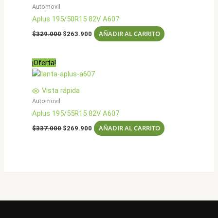
Automovil
Aplus 195/50R15 82V A607
El
El
AÑADIR AL CARRITO
$
329.000
$
263.900
precio
precio
original
actual
era:
es:
¡Oferta!
$329.000.
$263.900.
Vista rápida
Automovil
Aplus 195/55R15 82V A607
El
El
AÑADIR AL CARRITO
$
337.000
$
269.900
precio
precio
original
actual
era:
es:
$337.000.
$269.900.