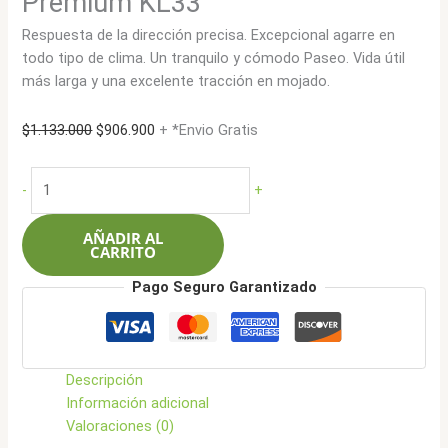
Premium KL33
Respuesta de la dirección precisa. Excepcional agarre en
todo tipo de clima. Un tranquilo y cómodo Paseo. Vida útil
más larga y una excelente tracción en mojado.
El
El
$
1.133.000
$
906.900
+ *Envio Gratis
precio
precio
original
actual
Kumho
-
+
era:
es:
245/45R19
$1.133.000.
$906.900.
98H
AÑADIR AL
Crugen
CARRITO
Premium
Pago Seguro Garantizado
KL33
cantidad
Descripción
Información adicional
Valoraciones (0)