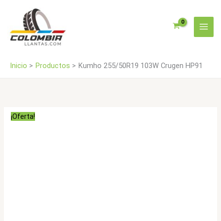
Ir
cantidad
al
contenido
Inicio
Productos
Kumho 255/50R19 103W Crugen HP91
¡Oferta!