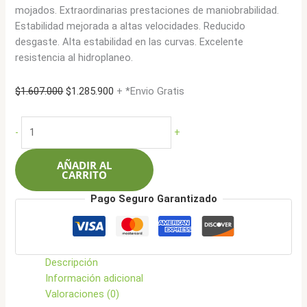
mojados. Extraordinarias prestaciones de maniobrabilidad.
Estabilidad mejorada a altas velocidades. Reducido
desgaste. Alta estabilidad en las curvas. Excelente
resistencia al hidroplaneo.
El
El
$
1.607.000
$
1.285.900
+ *Envio Gratis
precio
precio
original
actual
Kumho
-
+
era:
es:
255/50R19
$1.607.000.
$1.285.900.
103W
AÑADIR AL
Crugen
CARRITO
HP91
Pago Seguro Garantizado
cantidad
Descripción
Información adicional
Valoraciones (0)