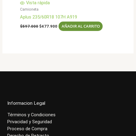
Vista rápida
Camioneta
Aplus 235/60R18 107H A919
El
El
AÑADIR AL CARRITO
$
597.000
$
477.900
precio
precio
original
actual
era:
es:
$597.000.
$477.900.
Informacion Legal
Términos y Condiciones
Privacidad y Seguridad
Proceso de Compra
Derecho de Retracto