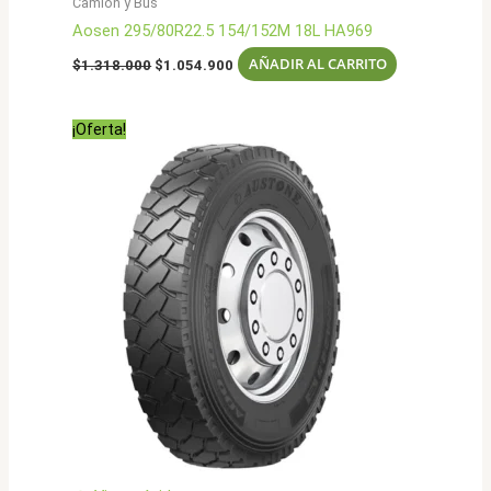
Camion y Bus
Aosen 295/80R22.5 154/152M 18L HA969
El
El
AÑADIR AL CARRITO
$
1.318.000
$
1.054.900
precio
precio
original
actual
era:
es:
¡Oferta!
$1.318.000.
$1.054.900.