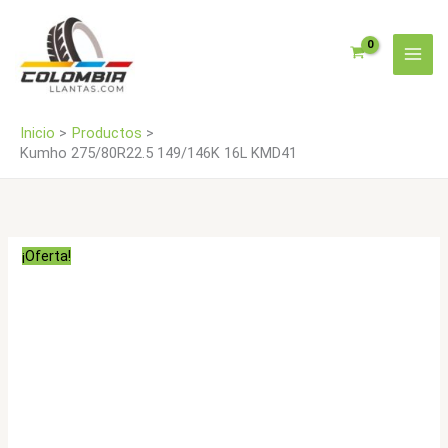
Ir
cantidad
al
contenido
Inicio
Productos
Kumho 275/80R22.5 149/146K 16L KMD41
¡Oferta!