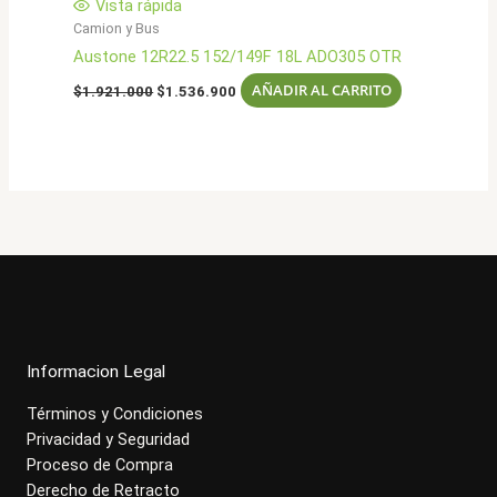
Vista rápida
Camion y Bus
Austone 12R22.5 152/149F 18L ADO305 OTR
El
El
AÑADIR AL CARRITO
$
1.921.000
$
1.536.900
precio
precio
original
actual
era:
es:
$1.921.000.
$1.536.900.
Informacion Legal
Términos y Condiciones
Privacidad y Seguridad
Proceso de Compra
Derecho de Retracto