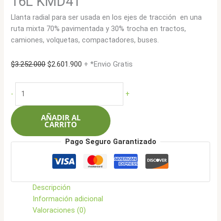
16L KMD41
Llanta radial para ser usada en los ejes de tracción en una
ruta mixta 70% pavimentada y 30% trocha en tractos,
camiones, volquetas, compactadores, buses.
El
El
$
3.252.000
$
2.601.900
+ *Envio Gratis
precio
precio
original
actual
Kumho
-
+
era:
es:
275/80R22.5
$3.252.000.
$2.601.900.
149/146K
AÑADIR AL
16L
CARRITO
KMD41
Pago Seguro Garantizado
cantidad
Descripción
Información adicional
Valoraciones (0)