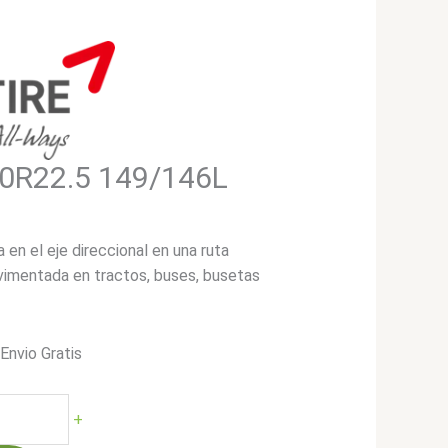
0R22.5 149/146L
a en el eje direccional en una ruta
vimentada en tractos, buses, busetas
*Envio Gratis
cio
ual
+