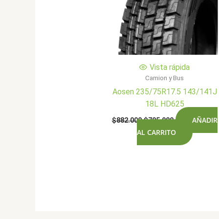
Vista rápida
Camion y Bus
Aosen 235/75R17.5 143/141J
18L HD625
El
El
AÑADIR
$
882.000
$
705.900
precio
precio
AL CARRITO
original
actual
era:
es:
$882.000.
$705.900.