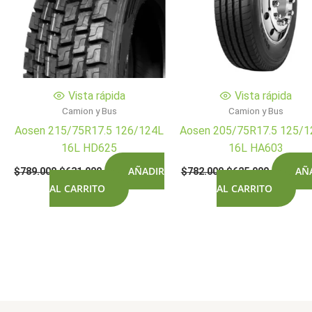
Vista rápida
Vista rápida
Camion y Bus
Camion y Bus
Aosen 215/75R17.5 126/124L
Aosen 205/75R17.5 125/
16L HD625
16L HA603
El
El
El
El
AÑADIR
AÑ
$
789.000
$
631.900
$
782.000
$
625.900
precio
precio
precio
precio
AL CARRITO
AL CARRITO
original
actual
original
actual
era:
es:
era:
es:
$789.000.
$631.900.
$782.000.
$625.900