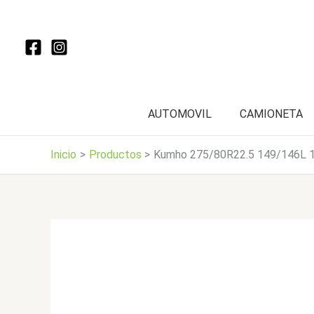
Ir
al
contenido
AUTOMOVIL
CAMIONETA
Inicio
Productos
Kumho 275/80R22.5 149/146L 