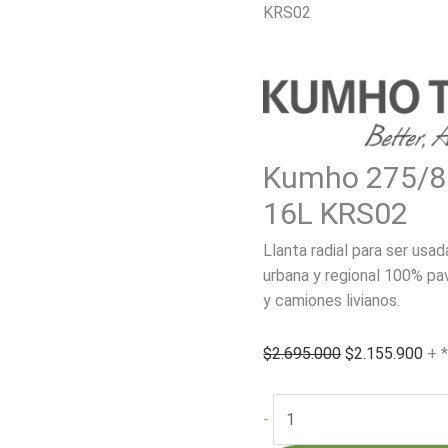
KRS02
Kumho 275/8
16L KRS02
Llanta radial para ser usad
urbana y regional 100% pa
y camiones livianos.
El
El
$
2.695.000
$
2.155.900
+ 
precio
pre
original
act
Kumho
-
era:
es:
275/80R22.5