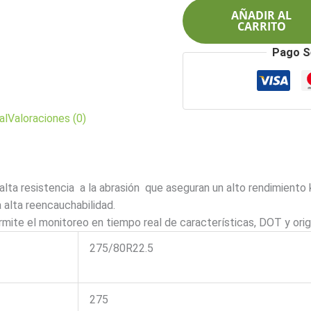
$2.695.000.
$2.
149/146L
AÑADIR AL
16L
CARRITO
KRS02
Pago S
cantidad
al
Valoraciones (0)
ta resistencia a la abrasión que aseguran un alto rendimiento k
alta reencauchabilidad.
mite el monitoreo en tiempo real de características, DOT y orig
275/80R22.5
275