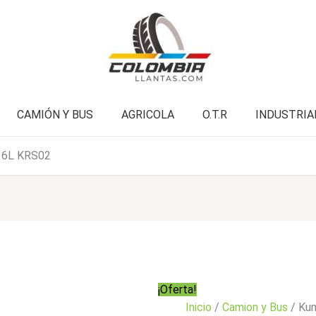
KRS02
era:
es:
cantidad
$2.695.000.
$2.155.900.
CAMIÓN Y BUS
AGRICOLA
O.T.R
INDUSTRIA
16L KRS02
¡Oferta!
Inicio
/
Camion y Bus
/ Ku