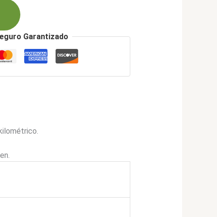
155.900.
eguro Garantizado
ilométrico.
en.