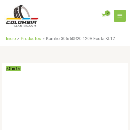
Ir
cantidad
al
contenido
Inicio
Productos
Kumho 305/50R20 120V Ecsta KL12
¡Oferta!