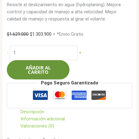
Resiste el deslizamiento en agua (hydroplaning). Mejora
control y capacidad de manejo a alta velocidad. Mejor
calidad de manejo y respuesta al girar el volante.
El
El
$
1.629.000
$
1.303.900
+ *Envio Gratis
precio
precio
original
actual
Kumho
-
+
era:
es:
305/50R20
$1.629.000.
$1.303.900.
120V
AÑADIR AL
Ecsta
CARRITO
KL12
Pago Seguro Garantizado
cantidad
Descripción
Información adicional
Valoraciones (0)