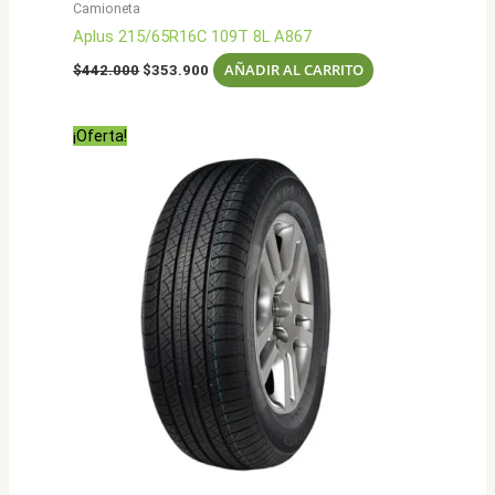
Camioneta
Aplus 215/65R16C 109T 8L A867
El
El
AÑADIR AL CARRITO
$
442.000
$
353.900
precio
precio
original
actual
era:
es:
¡Oferta!
$442.000.
$353.900.