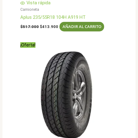
Vista rápida
Camioneta
Aplus 235/55R18 104H A919 HT
El
El
AÑADIR AL CARRITO
$
517.000
$
413.900
precio
precio
original
actual
era:
es:
¡Oferta!
$517.000.
$413.900.