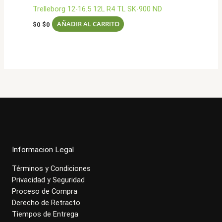
Trelleborg 12-16.5 12L R4 TL SK-900 ND
El
El
AÑADIR AL CARRITO
$
0
$
0
precio
precio
original
actual
era:
es:
$0.
$0.
Informacion Legal
Términos y Condiciones
Privacidad y Seguridad
Proceso de Compra
Derecho de Retracto
Tiempos de Entrega