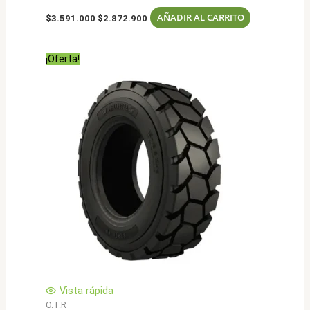
El
El
AÑADIR AL CARRITO
$
3.591.000
$
2.872.900
precio
precio
original
actual
era:
es:
¡Oferta!
$3.591.000.
$2.872.900.
Vista rápida
O.T.R