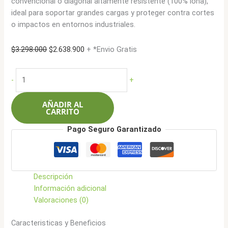
convencional o diagonal altamente resistente (100% lona),
ideal para soportar grandes cargas y proteger contra cortes
o impactos en entornos industriales.
El
El
$
3.298.000
$
2.638.900
+ *Envio Gratis
precio
precio
original
actual
Lima
-
+
era:
es:
Caucho
$3.298.000.
$2.638.900.
14.00-
AÑADIR AL
24
CARRITO
153/A8
Pago Seguro Garantizado
16L
OTR
G2
TL
Descripción
cantidad
Información adicional
Valoraciones (0)
Caracteristicas y Beneficios