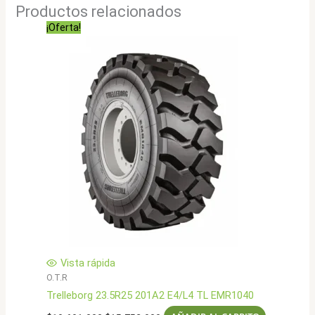
Productos relacionados
¡Oferta!
Vista rápida
O.T.R
Trelleborg 23.5R25 201A2 E4/L4 TL EMR1040
El
El