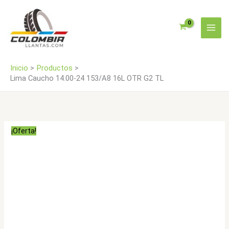
Ir
16L
al
OTR
contenido
G2
TL
cantidad
Inicio
Productos
Lima Caucho 14.00-24 153/A8 16L OTR G2 TL
¡Oferta!