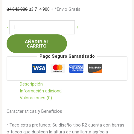
El
El
$
4.643.000
$
3.714.900
+ *Envio Gratis
precio
precio
original
actual
Lima
-
+
era:
es:
Caucho
$4.643.000.
$3.714.900.
23.1-
AÑADIR AL
26
CARRITO
16L
Pago Seguro Garantizado
Agricola
R2
TL
cantidad
Descripción
Información adicional
Valoraciones (0)
Caracteristicas y Beneficios
• Taco extra profundo: Su diseño tipo R2 cuenta con barras
o tacos que duplican la altura de una llanta agrícola