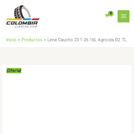
Ir
Agricola
al
R2
contenido
TL
cantidad
Inicio
Productos
Lima Caucho 23.1-26 16L Agricola R2 TL
¡Oferta!