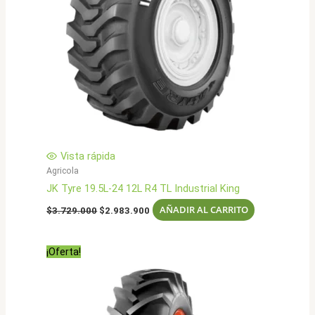
Vista rápida
Agricola
JK Tyre 19.5L-24 12L R4 TL Industrial King
El
El
AÑADIR AL CARRITO
$
3.729.000
$
2.983.900
precio
precio
original
actual
era:
es:
¡Oferta!
$3.729.000.
$2.983.900.