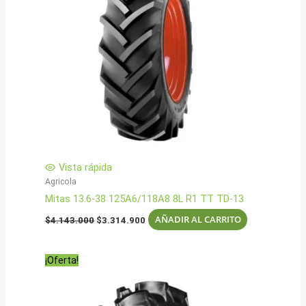
Vista rápida
Agricola
Mitas 13.6-38 125A6/118A8 8L R1 TT TD-13
El
El
AÑADIR AL CARRITO
$
4.143.000
$
3.314.900
precio
precio
original
actual
era:
es:
¡Oferta!
$4.143.000.
$3.314.900.