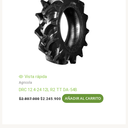
Vista rápida
Agricola
DRC 12.4-24 12L R2 TT DA-54B
El
El
AÑADIR AL CARRITO
$
2.807.000
$
2.245.900
precio
precio
original
actual
era:
es:
$2.807.000.
$2.245.900.