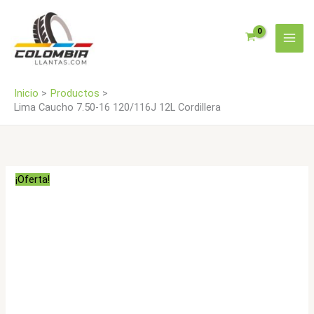
Ir
12L
al
Cordillera
contenido
cantidad
Inicio
Productos
Lima Caucho 7.50-16 120/116J 12L Cordillera
¡Oferta!