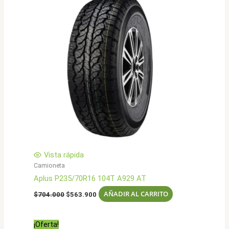
Vista rápida
Camioneta
Aplus P235/70R16 104T A929 AT
El
El
AÑADIR AL CARRITO
$
704.000
$
563.900
precio
precio
original
actual
era:
es:
¡Oferta!
$704.000.
$563.900.