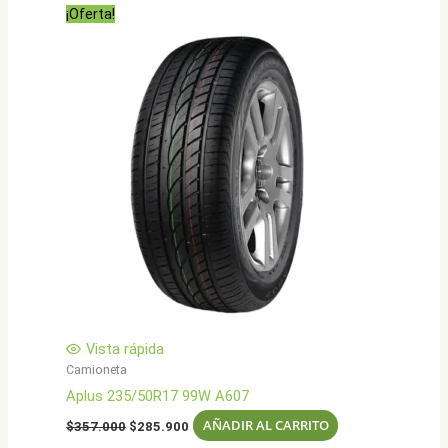
era:
es:
¡Oferta!
$403.000.
$322.900.
Vista rápida
Camioneta
Aplus 235/50R17 99W A607
El
El
AÑADIR AL CARRITO
$
357.000
$
285.900
precio
precio