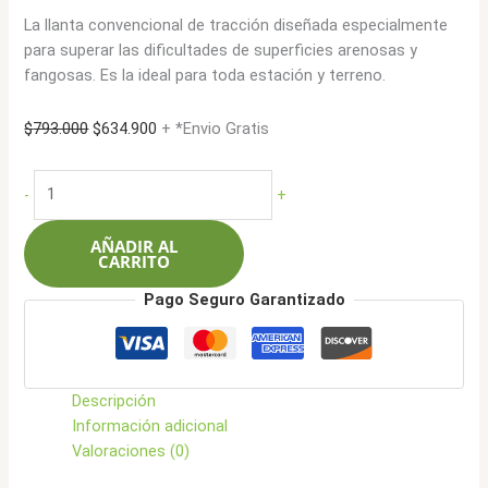
La llanta convencional de tracción diseñada especialmente
para superar las dificultades de superficies arenosas y
fangosas. Es la ideal para toda estación y terreno.
El
El
$
793.000
$
634.900
+ *Envio Gratis
precio
precio
original
actual
Lima
-
+
era:
es:
Caucho
$793.000.
$634.900.
7.50-
AÑADIR AL
16
CARRITO
120/116J
Pago Seguro Garantizado
12L
Cordillera
cantidad
Descripción
Información adicional
Valoraciones (0)