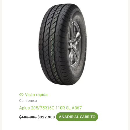
Vista rápida
Camioneta
Aplus 205/75R16C 110R 8L A867
El
El
AÑADIR AL CARRITO
$
403.000
$
322.900
precio
precio
original
actual