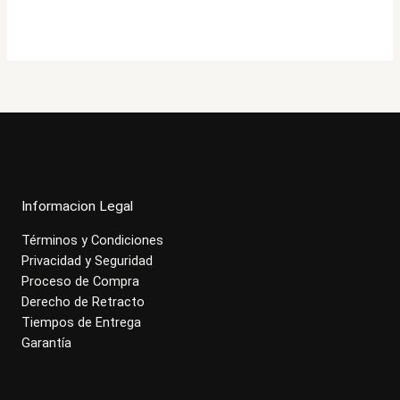
original
actual
era:
es:
$357.000.
$285.900.
Informacion Legal
Términos y Condiciones
Privacidad y Seguridad
Proceso de Compra
Derecho de Retracto
Tiempos de Entrega
Garantía