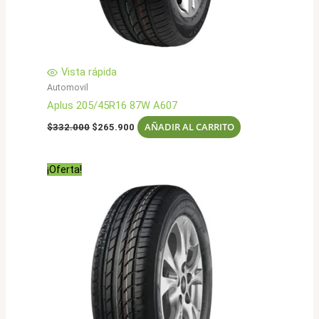
Vista rápida
Automovil
Aplus 205/45R16 87W A607
El
El
AÑADIR AL CARRITO
$
332.000
$
265.900
precio
precio
original
actual
era:
es:
¡Oferta!
$332.000.
$265.900.