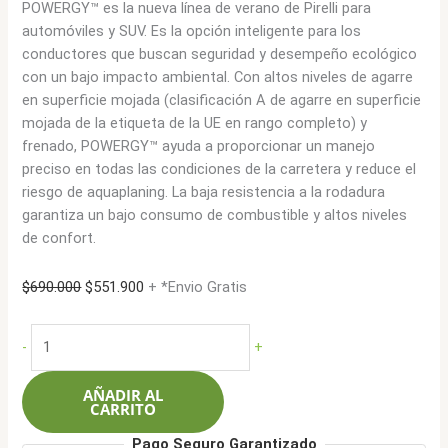
POWERGY™ es la nueva línea de verano de Pirelli para
automóviles y SUV. Es la opción inteligente para los
conductores que buscan seguridad y desempeño ecológico
con un bajo impacto ambiental. Con altos niveles de agarre
en superficie mojada (clasificación A de agarre en superficie
mojada de la etiqueta de la UE en rango completo) y
frenado, POWERGY™ ayuda a proporcionar un manejo
preciso en todas las condiciones de la carretera y reduce el
riesgo de aquaplaning. La baja resistencia a la rodadura
garantiza un bajo consumo de combustible y altos niveles
de confort.
El
El
$
690.000
$
551.900
+ *Envio Gratis
precio
precio
original
actual
Pirelli
-
+
era:
es:
205/55R16
$690.000.
$551.900.
91V
AÑADIR AL
Powergy
CARRITO
cantidad
Pago Seguro Garantizado