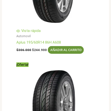
Vista rápida
Automovil
Aplus 195/60R14 86H A608
El
El
AÑADIR AL CARRITO
$
306.000
$
244.900
precio
precio
original
actual
era:
es:
¡Oferta!
$306.000.
$244.900.