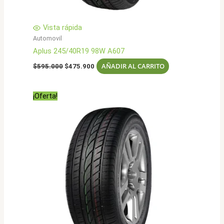
Vista rápida
Automovil
Aplus 245/40R19 98W A607
El
El
AÑADIR AL CARRITO
$
595.000
$
475.900
precio
precio
original
actual
era:
es:
¡Oferta!
$595.000.
$475.900.