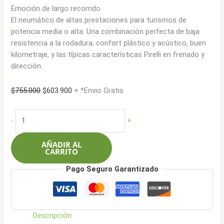
Emoción de largo recorrido
El neumático de altas prestaciones para turismos de
potencia media o alta. Una combinación perfecta de baja
resistencia a la rodadura, confort plástico y acústico, buen
kilometraje, y las típicas características Pirelli en frenado y
dirección.
El
El
$
755.000
$
603.900
+ *Envio Gratis
precio
precio
original
actual
Pirelli
-
+
era:
es:
205/55R16
$755.000.
$603.900.
91W
AÑADIR AL
Cinturato
CARRITO
P7
Pago Seguro Garantizado
(MO)
cantidad
Descripción