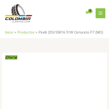
Ir
(MO)
al
cantidad
contenido
Inicio
Productos
Pirelli 205/55R16 91W Cinturato P7 (MO)
¡Oferta!