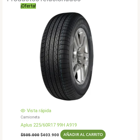
¡Oferta!
Vista rápida
Camioneta
Aplus 225/60R17 99H A919
El
El
AÑADIR AL CARRITO
$
505.000
$
403.900
precio
precio