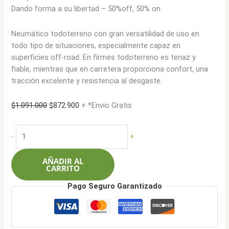
Dando forma a su libertad – 50%off, 50% on
Neumático todoterreno con gran versatilidad de uso en
todo tipo de situaciones, especialmente capaz en
superficies off-road. En firmes todoterreno es tenaz y
fiable, mientras que en carretera proporciona confort, una
tracción excelente y resistencia al desgaste.
El
El
$
1.091.000
$
872.900
+ *Envio Gratis
precio
precio
original
actual
Pirelli
-
+
era:
es:
205/70R15
$1.091.000.
$872.900.
96T
AÑADIR AL
Scorpion
CARRITO
ATR
Pago Seguro Garantizado
cantidad