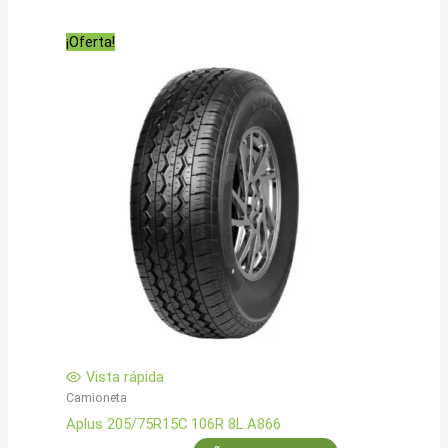
original
actual
era:
es:
¡Oferta!
$505.000.
$403.900.
Vista rápida
Camioneta
Aplus 205/75R15C 106R 8L A866