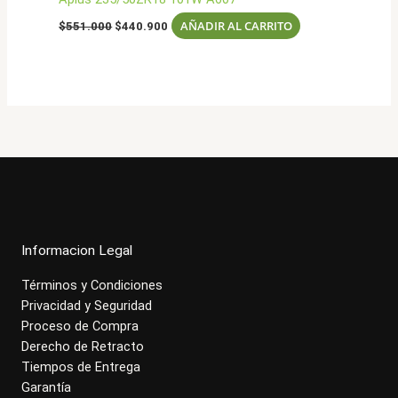
El
El
AÑADIR AL CARRITO
$
551.000
$
440.900
precio
precio
original
actual
era:
es:
$551.000.
$440.900.
Informacion Legal
Términos y Condiciones
Privacidad y Seguridad
Proceso de Compra
Derecho de Retracto
Tiempos de Entrega
Garantía