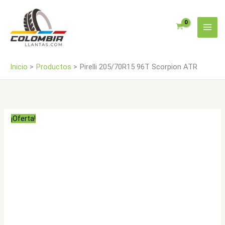
Ir
cantidad
al
contenido
Inicio
Productos
Pirelli 205/70R15 96T Scorpion ATR
¡Oferta!