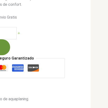
s de confort.
nvio Gratis
o
l
+
.900.
eguro Garantizado
 de aquaplaning.