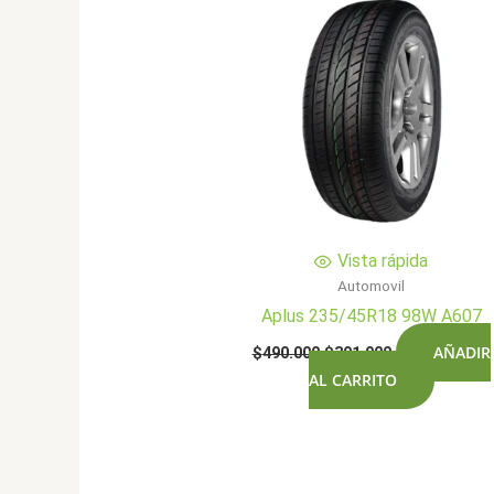
Vista rápida
Automovil
Aplus 235/45R18 98W A607
El
El
AÑADIR
$
490.000
$
391.900
precio
precio
AL CARRITO
original
actual
era:
es:
$490.000.
$391.900.