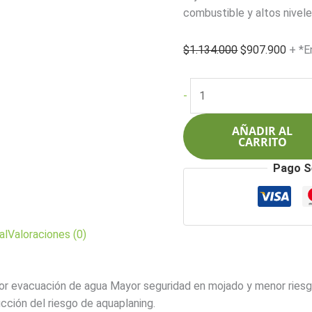
combustible y altos nivele
El
El
$
1.134.000
$
907.900
+ *E
precio
preci
original
actua
Pirelli
-
era:
es:
215/55R17
$1.134.000.
$907
94V
AÑADIR AL
Powergy
CARRITO
cantidad
Pago S
al
Valoraciones (0)
acuación de agua Mayor seguridad en mojado y menor riesgo
ón del riesgo de aquaplaning.