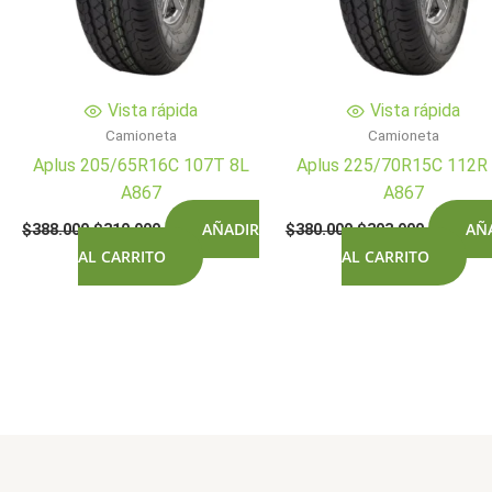
Vista rápida
Vista rápida
Camioneta
Camioneta
Aplus 205/65R16C 107T 8L
Aplus 225/70R15C 112R
A867
A867
El
El
El
El
AÑADIR
AÑ
$
388.000
$
310.900
$
380.000
$
303.900
precio
precio
precio
precio
AL CARRITO
AL CARRITO
original
actual
original
actual
era:
es:
era:
es:
$388.000.
$310.900.
$380.000.
$303.900