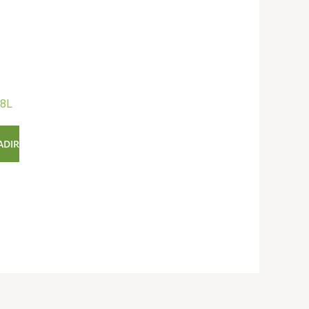
 8L
ADIR
.