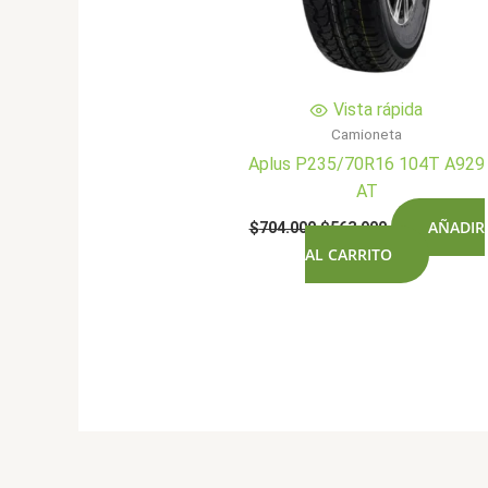
Vista rápida
Camioneta
Aplus P235/70R16 104T A929
AT
El
El
AÑADIR
$
704.000
$
563.900
precio
precio
AL CARRITO
original
actual
era:
es:
$704.000.
$563.900.