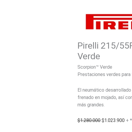
Pirelli 215/5
Verde
Scorpion™ Verde
Prestaciones verdes para
El neumático desarrollado 
frenado en mojado, así com
más grandes.
El
El
$
1.280.000
$
1.023.900
+ 
precio
pre