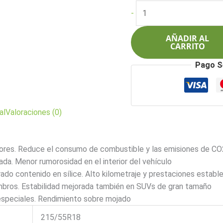
original
act
Pirelli
-
era:
es:
215/55R18
$1.280.000.
$1.
99VXL
AÑADIR AL
Scorpion
CARRITO
Verde
Pago S
cantidad
al
Valoraciones (0)
dores. Reduce el consumo de combustible y las emisiones de CO2
da. Menor rumorosidad en el interior del vehículo
ado contenido en sílice. Alto kilometraje y prestaciones establ
ombros. Estabilidad mejorada también en SUVs de gran tamaño
speciales. Rendimiento sobre mojado
215/55R18