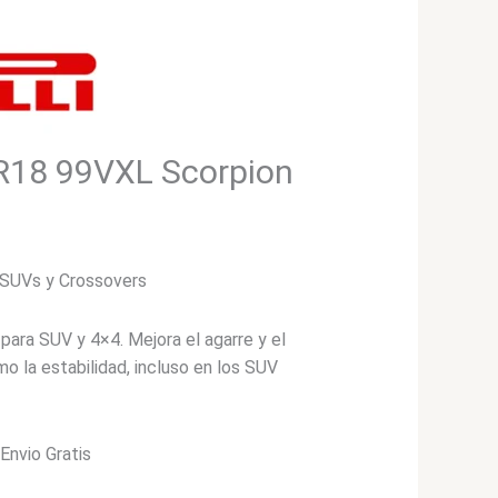
5R18 99VXL Scorpion
 SUVs y Crossovers
para SUV y 4×4. Mejora el agarre y el
o la estabilidad, incluso en los SUV
*Envio Gratis
cio