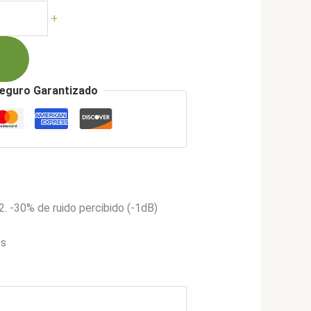
ual
+
023.900.
eguro Garantizado
. -30% de ruido percibido (-1dB)
es