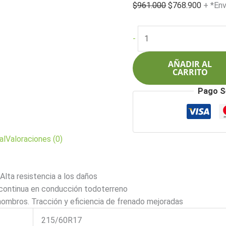
El
El
$
961.000
$
768.900
+ *Env
precio
precio
original
actual
Pirelli
-
era:
es:
215/60R17
$961.000.
$768.9
100HXL
AÑADIR AL
Scorpion
CARRITO
ATR
Pago S
cantidad
al
Valoraciones (0)
Alta resistencia a los daños
 continua en conducción todoterreno
hombros. Tracción y eficiencia de frenado mejoradas
215/60R17