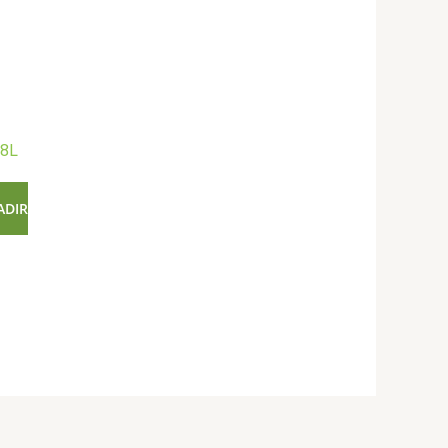
 8L
ADIR
.