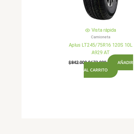
Vista rápida
Camioneta
Aplus LT245/75R16 120S 10L
A929 AT
El
El
AÑADIR
$
842.000
$
673.900
precio
precio
AL CARRITO
original
actual
era:
es:
$842.000.
$673.900.