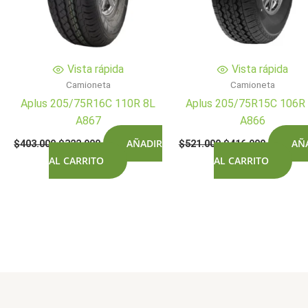
Vista rápida
Vista rápida
Camioneta
Camioneta
Aplus 205/75R16C 110R 8L
Aplus 205/75R15C 106R
A867
A866
El
El
El
El
AÑADIR
AÑ
$
403.000
$
322.900
$
521.000
$
416.900
precio
precio
precio
precio
AL CARRITO
AL CARRITO
original
actual
original
actual
era:
es:
era:
es:
$403.000.
$322.900.
$521.000.
$416.900