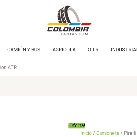
ATR
era:
es:
cantidad
$961.000.
$768.900.
CAMIÓN Y BUS
AGRICOLA
O.T.R
INDUSTRIA
pion ATR
¡Oferta!
Inicio
/
Camioneta
/ Pirel