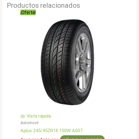
Productos relacionados
¡Oferta!
Vista rápida
Automovil
Aplus 245/45ZR18 100W A607
El
El