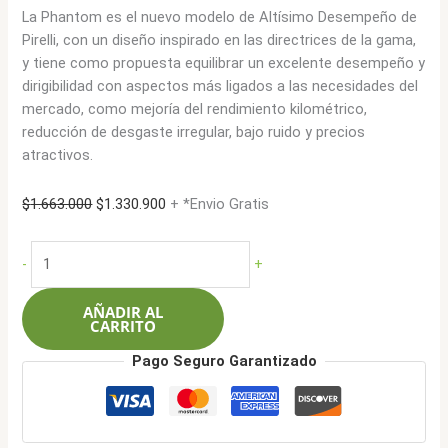
La Phantom es el nuevo modelo de Altísimo Desempeño de
Pirelli, con un diseño inspirado en las directrices de la gama,
y tiene como propuesta equilibrar un excelente desempeño y
dirigibilidad con aspectos más ligados a las necesidades del
mercado, como mejoría del rendimiento kilométrico,
reducción de desgaste irregular, bajo ruido y precios
atractivos.
El
El
$
1.663.000
$
1.330.900
+ *Envio Gratis
precio
precio
original
actual
Pirelli
-
+
era:
es:
225/35ZR20
$1.663.000.
$1.330.900.
90WXL
AÑADIR AL
Phantom
CARRITO
cantidad
Pago Seguro Garantizado