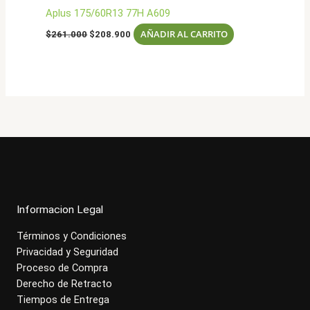
Aplus 175/60R13 77H A609
El
El
AÑADIR AL CARRITO
$
261.000
$
208.900
precio
precio
original
actual
era:
es:
$261.000.
$208.900.
Informacion Legal
Términos y Condiciones
Privacidad y Seguridad
Proceso de Compra
Derecho de Retracto
Tiempos de Entrega