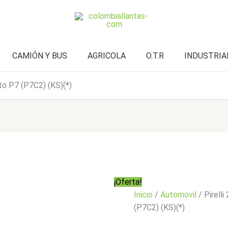
P7
era:
es:
(P7C2)
$1.542.000.
$1.233.900.
(KS)
(*)
cantidad
CAMIÓN Y BUS
AGRICOLA
O.T.R
INDUSTRIA
to P7 (P7C2) (KS)(*)
¡Oferta!
Inicio
/
Automovil
/ Pirell
(P7C2) (KS)(*)