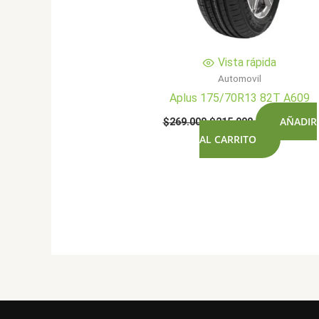
Vista rápida
Automovil
Aplus 175/70R13 82T A609
El
El
AÑADIR
$
269.000
$
215.900
precio
precio
AL CARRITO
original
actual
era:
es:
$269.000.
$215.900.