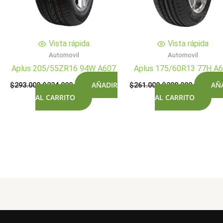
Vista rápida
Vista rápida
Automovil
Automovil
Aplus 205/55ZR16 94W A607
Aplus 175/60R13 77H A
El
El
El
El
AÑADIR
AÑ
$
293.000
$
234.900
$
261.000
$
208.900
precio
precio
precio
precio
AL CARRITO
AL CARRITO
original
actual
original
actual
era:
es:
era:
es:
$293.000.
$234.900.
$261.000.
$208.900