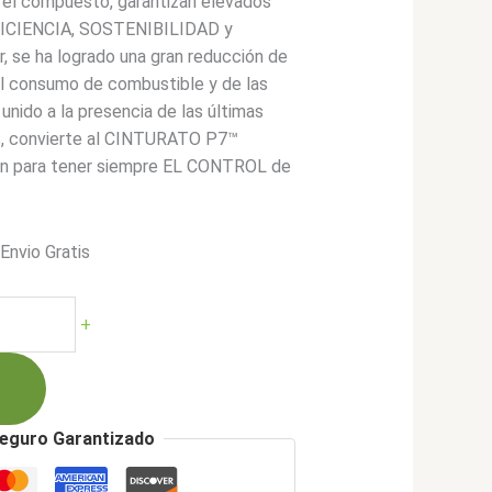
 el compuesto, garantizan elevados
FICIENCIA, SOSTENIBILIDAD y
, se ha logrado una gran reducción de
del consumo de combustible y de las
 unido a la presencia de las últimas
s, convierte al CINTURATO P7™
ión para tener siempre EL CONTROL de
*Envio Gratis
cio
ual
+
233.900.
eguro Garantizado