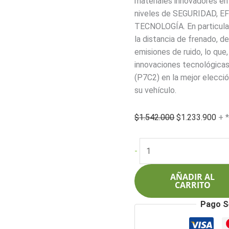
materiales innovadores en
niveles de SEGURIDAD, E
TECNOLOGÍA. En particular
la distancia de frenado, 
emisiones de ruido, lo que,
innovaciones tecnológica
(P7C2) en la mejor elecc
su vehículo.
El
El
$
1.542.000
$
1.233.900
+ 
precio
pre
original
act
Pirelli
-
era:
es:
225/45R18
$1.542.000.
$1.
95YXL
AÑADIR AL
Cinturato
CARRITO
P7
Pago S
(P7C2)
(KS)