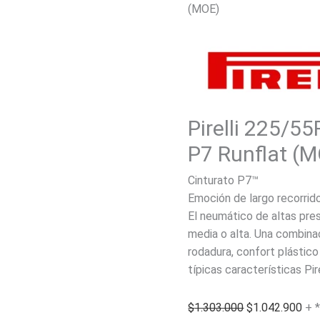
(MOE)
Pirelli 225/5
P7 Runflat (
Cinturato P7™
Emoción de largo recorrid
El neumático de altas pre
media o alta. Una combinac
rodadura, confort plástico 
típicas características Pir
El
El
$
1.303.000
$
1.042.900
+ 