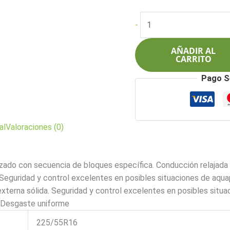
precio
pre
original
act
Pirelli
-
era:
es:
225/55R16
$1.303.000.
$1.
95V
AÑADIR AL
Cinturato
CARRITO
P7
Pago S
Runflat
(MOE)
cantidad
al
Valoraciones (0)
izado con secuencia de bloques específica. Conducción relajad
 Seguridad y control excelentes en posibles situaciones de aqua
terna sólida. Seguridad y control excelentes en posibles situa
. Desgaste uniforme
225/55R16