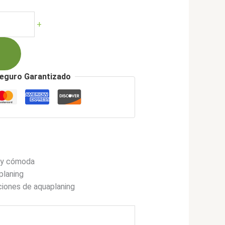
cio
ual
+
042.900.
eguro Garantizado
a y cómoda
planing
ciones de aquaplaning