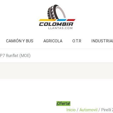
P7
era:
es:
Runflat
$1.303.000.
$1.042.900.
(MOE)
cantidad
CAMIÓN Y BUS
AGRICOLA
O.T.R
INDUSTRIA
 P7 Runflat (MOE)
¡Oferta!
Inicio
/
Automovil
/ Pirell