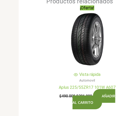
Productos relacionados
¡Oferta!
Vista rápida
Automovil
Aplus 225/55ZR17 101W A607
El
El
AÑADIR
$
490.000
$
391.900
precio
precio
AL CARRITO
original
actual
era:
es:
$490.000.
$391.900.