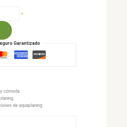
cio
ual
+
042.900.
eguro Garantizado
a y cómoda
planing
ciones de aquaplaning