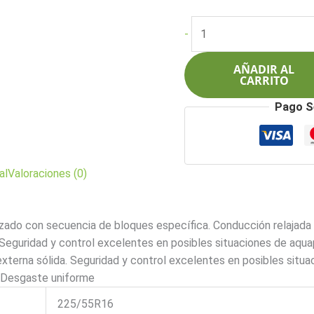
precio
pre
original
act
Pirelli
-
era:
es:
225/55R16
$1.303.000.
$1.
95W
AÑADIR AL
Cinturato
CARRITO
P7
Pago S
Runflat
(*)
cantidad
al
Valoraciones (0)
izado con secuencia de bloques específica. Conducción relajad
 Seguridad y control excelentes en posibles situaciones de aqua
terna sólida. Seguridad y control excelentes en posibles situa
. Desgaste uniforme
225/55R16