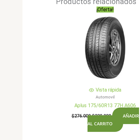
Productos relacionados
¡Oferta!
Vista rápida
Automovil
Aplus 175/60R13 77H A606
El
El
AÑADIR
$
276.000
$
220.900
precio
precio
AL CARRITO
original
actual
era:
es:
$276.000.
$220.900.