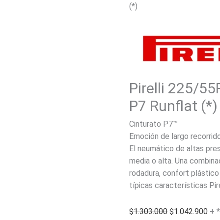
(*)
Pirelli 225/5
P7 Runflat (*)
Cinturato P7™
Emoción de largo recorrid
El neumático de altas pre
media o alta. Una combinac
rodadura, confort plástico 
típicas características Pir
El
El
$
1.303.000
$
1.042.900
+ 