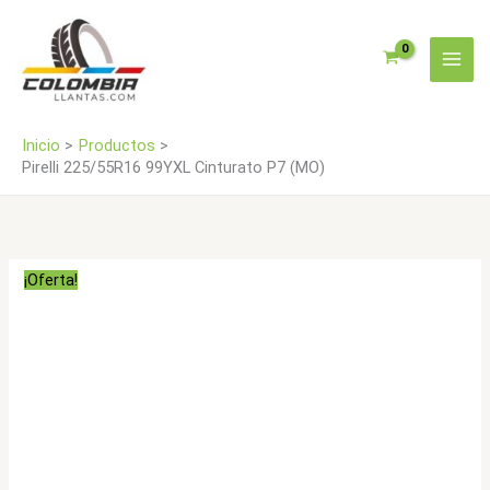
Ir
(MO)
al
cantidad
contenido
Inicio
Productos
Pirelli 225/55R16 99YXL Cinturato P7 (MO)
¡Oferta!