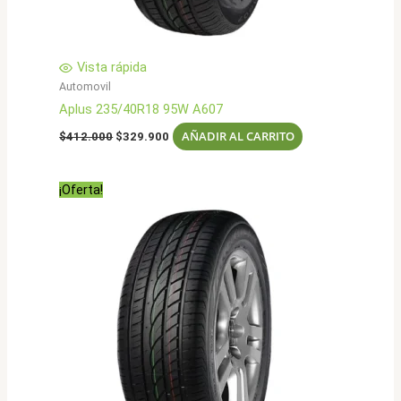
Vista rápida
Automovil
Aplus 235/40R18 95W A607
El
El
AÑADIR AL CARRITO
$
412.000
$
329.900
precio
precio
original
actual
era:
es:
¡Oferta!
$412.000.
$329.900.