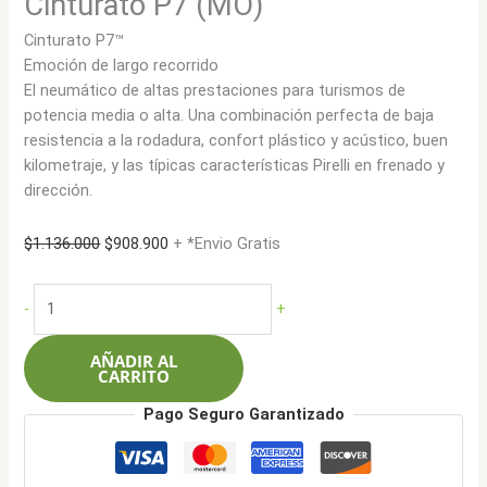
Cinturato P7 (MO)
Cinturato P7™
Emoción de largo recorrido
El neumático de altas prestaciones para turismos de
potencia media o alta. Una combinación perfecta de baja
resistencia a la rodadura, confort plástico y acústico, buen
kilometraje, y las típicas características Pirelli en frenado y
dirección.
El
El
$
1.136.000
$
908.900
+ *Envio Gratis
precio
precio
original
actual
Pirelli
-
+
era:
es:
225/55R16
$1.136.000.
$908.900.
99YXL
AÑADIR AL
Cinturato
CARRITO
P7
Pago Seguro Garantizado
(MO)
cantidad