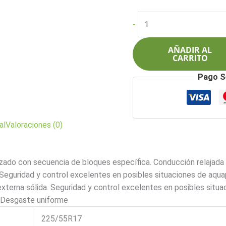
precio
pre
original
act
Pirelli
-
era:
es:
225/55R17
$1.751.000.
$1.
97Y
AÑADIR AL
Cinturato
CARRITO
P7
Pago S
Runflat
(*)
cantidad
al
Valoraciones (0)
izado con secuencia de bloques específica. Conducción relajad
 Seguridad y control excelentes en posibles situaciones de aqua
terna sólida. Seguridad y control excelentes en posibles situa
. Desgaste uniforme
225/55R17