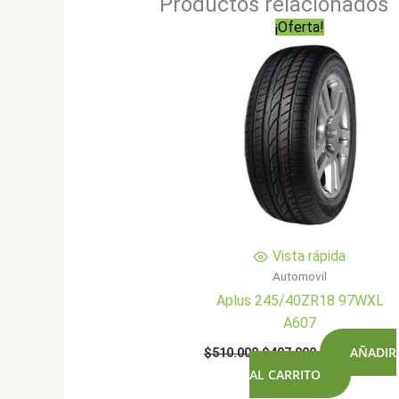
Productos relacionados
¡Oferta!
Vista rápida
Automovil
Aplus 245/40ZR18 97WXL
A607
El
El
AÑADIR
$
510.000
$
407.900
precio
precio
AL CARRITO
original
actual
era:
es: