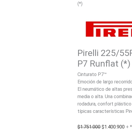
(*)
Pirelli 225/5
P7 Runflat (*)
Cinturato P7™
Emoción de largo recorrid
El neumático de altas pre
media o alta. Una combinac
rodadura, confort plástico 
típicas características Pir
El
El
$
1.751.000
$
1.400.900
+ 