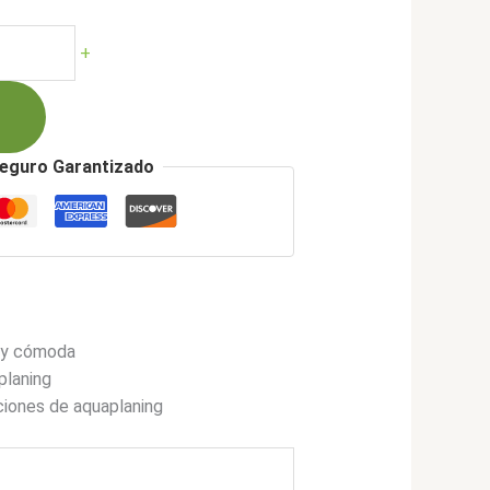
cio
ual
+
400.900.
eguro Garantizado
a y cómoda
planing
ciones de aquaplaning