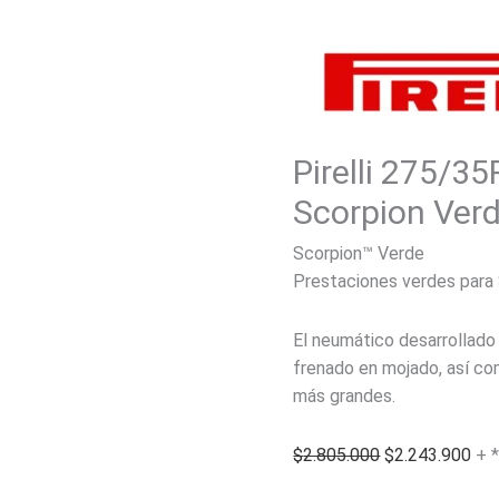
Pirelli 275/
Scorpion Ver
Scorpion™ Verde
Prestaciones verdes para
El neumático desarrollado 
frenado en mojado, así com
más grandes.
El
El
$
2.805.000
$
2.243.900
+ 
precio
pre