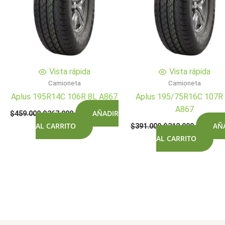
Vista rápida
Vista rápida
Camioneta
Camioneta
Aplus 195R14C 106R 8L A867
Aplus 195/75R16C 107R
A867
El
El
AÑADIR
$
459.000
$
367.900
precio
precio
El
El
AL CARRITO
AÑ
$
391.000
$
312.900
original
actual
precio
precio
era:
es:
AL CARRITO
original
actual
$459.000.
$367.900.
era:
es:
$391.000.
$312.900