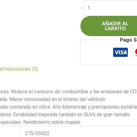
original
act
Pirelli
-
era:
es:
275/35R22
$2.805.000.
$2.
104WXL
AÑADIR AL
Scorpion
CARRITO
Verde
Pago S
cantidad
al
Valoraciones (0)
dores. Reduce el consumo de combustible y las emisiones de CO2
da. Menor rumorosidad en el interior del vehículo
ado contenido en sílice. Alto kilometraje y prestaciones establ
ombros. Estabilidad mejorada también en SUVs de gran tamaño
speciales. Rendimiento sobre mojado
275/35R22