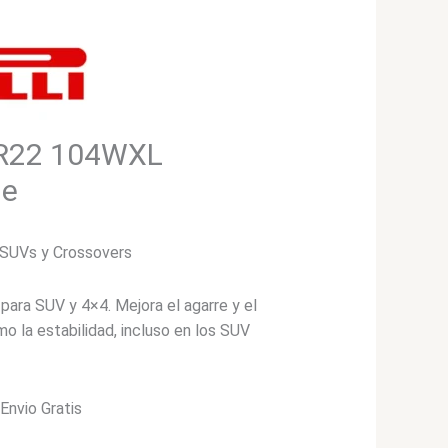
35R22 104WXL
de
 SUVs y Crossovers
para SUV y 4×4. Mejora el agarre y el
o la estabilidad, incluso en los SUV
*Envio Gratis
cio