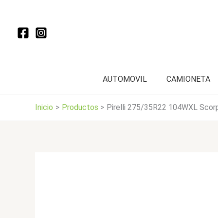
Ir
al
contenido
AUTOMOVIL
CAMIONETA
Inicio
Productos
Pirelli 275/35R22 104WXL Scor