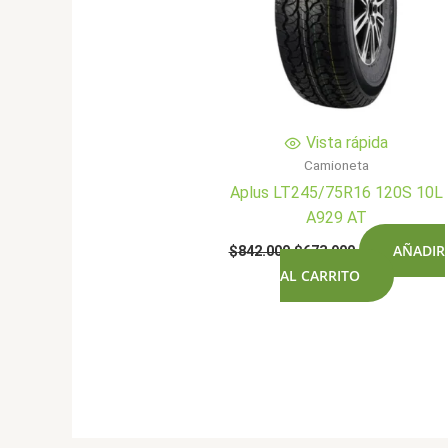
Vista rápida
Camioneta
Aplus LT245/75R16 120S 10L
A929 AT
El
El
AÑADIR
$
842.000
$
673.900
precio
precio
AL CARRITO
original
actual
era:
es:
$842.000.
$673.900.