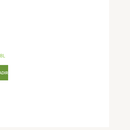
 8L
ADIR
.