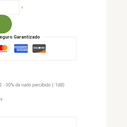
ual
+
243.900.
eguro Garantizado
. -30% de ruido percibido (-1dB)
es